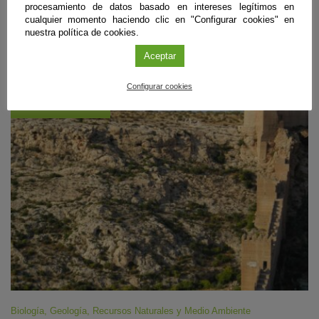
debidamente equipados con agua y ropa de abrigo, así como escoger
procesamiento de datos basado en intereses legítimos en
lugares abiertos y seguros, siempre mirando al horizonte occidental
cualquier momento haciendo clic en "Configurar cookies" en
despejado.
nuestra política de cookies.
Sigue leyendo
Aceptar
Configurar cookies
#CienciaDirecta
Biología
,
Geología
,
Recursos Naturales y Medio Ambiente