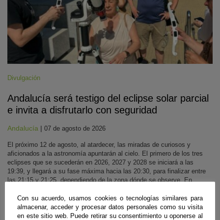
Divulgación
Andalucía será testigo del eclipse solar parcial
e invita a disfrutarlo con seguridad
Andalucía
|
07 de agosto de 2026
El próximo 12 de agosto, al atardecer, las miradas de curiosos y
aficionados a la astronomía apuntarán al cielo. El primero de los tres
eclipses que se sucederán en 2026, 2027 y 2028 se iniciará a las
19:39, y llegará a su fase máxima hacia las 20:30, para finalizar entre
las 21:15 y 21:25, dependiendo de la zona dónde se observe. En
Andalucía se observará de forma parcial, y aunque el Sol no esté
totalmente oculto, los expertos recomiendan protección ocular con
Con su acuerdo, usamos cookies o tecnologías similares para
gafas homologadas, evitar trucos caseros y poco efectivos como gafas
almacenar, acceder y procesar datos personales como su visita
de sol convencionales, radiografías, CD o cristales ahumados, ir
en este sitio web. Puede retirar su consentimiento u oponerse al