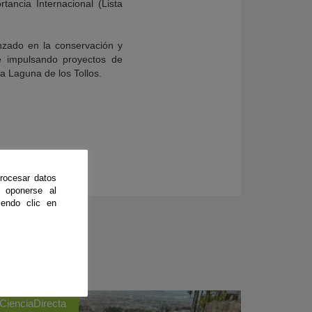
ncia Internacional (Lista
nzado en la conservación y
e impulsando proyectos de
a Laguna de los Tollos.
rocesar datos
 oponerse al
endo clic en
CienciaDirecta