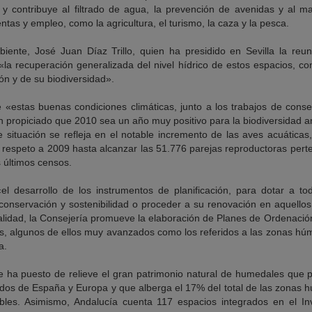
s y contribuye al filtrado de agua, la prevención de avenidas y al m
as y empleo, como la agricultura, el turismo, la caza y la pesca.
iente, José Juan Díaz Trillo, quien ha presidido en Sevilla la reu
a recuperación generalizada del nivel hídrico de estos espacios, co
ón y de su biodiversidad».
e «estas buenas condiciones climáticas, junto a los trabajos de cons
propiciado que 2010 sea un año muy positivo para la biodiversidad a
 situación se refleja en el notable incremento de las aves acuáticas
 respeto a 2009 hasta alcanzar las 51.776 parejas reproductoras pert
s últimos censos.
«el desarrollo de los instrumentos de planificación, para dotar a t
conservación y sostenibilidad o proceder a su renovación en aquello
ualidad, la Consejería promueve la elaboración de Planes de Ordenació
, algunos de ellos muy avanzados como los referidos a las zonas hú
a.
te ha puesto de relieve el gran patrimonio natural de humedales que 
dos de España y Europa y que alberga el 17% del total de las zonas
bles. Asimismo, Andalucía cuenta 117 espacios integrados en el I