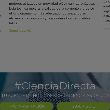
La c
motores utilizados en movilidad eléctrica y aeronáutica.
eval
Esta técnica mejora la calidad de la corriente y predice
logí
el funcionamiento más adecuado, optimizando su
e
astr
eficiencia de consumo y respondiendo ante posibles
Alme
fallos.
Sig
Sigue leyendo
l
#CienciaDirecta
TU FUENTE DE NOTICIAS SOBRE CIENCIA ANDALUZA
MÁS INFORMACIÓN
SUSCRÍBETE