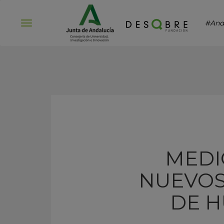
#And
Abrir
menú
MEDI
NUEVOS
DE H