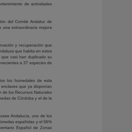
antenimiento de actividades
nión del Comité Andaluz de
n una extraordinaria mejora
ervación y recuperación que
ndaluza que habita en estos
, que casi han duplicado su
enecientes a 37 especies de
odos los humedales de esta
s enclaves que ya disponían
n de los Recursos Naturales
medas de Córdoba y el de la
posee Andalucía, uno de los
 húmedas españolas y el 56%
nventario Español de Zonas