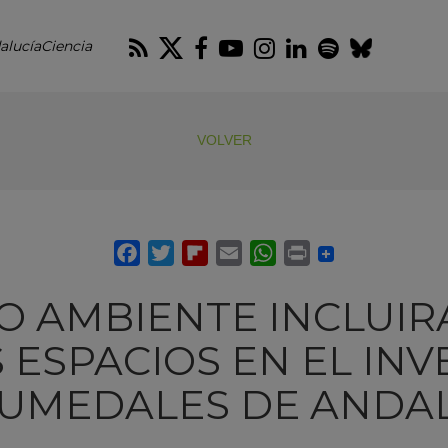
RSS
Twitter
Facebook
Youtube
Instagram
LinkedIn
Spotify
Blues
alucíaCiencia
VOLVER
O AMBIENTE INCLUIR
 ESPACIOS EN EL INV
UMEDALES DE ANDA