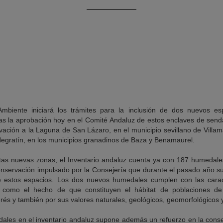
biente iniciará los trámites para la inclusión de dos nuevos es
s la aprobación hoy en el Comité Andaluz de estos enclaves de send
rvación a la Laguna de San Lázaro, en el municipio sevillano de Villa
egratín, en los municipios granadinos de Baza y Benamaurel.
stas nuevas zonas, el Inventario andaluz cuenta ya con 187 humedale
onservación impulsado por la Consejería que durante el pasado año s
e estos espacios. Los dos nuevos humedales cumplen con las caract
io, como el hecho de que constituyen el hábitat de poblaciones 
rés y también por sus valores naturales, geológicos, geomorfológicos y
dales en el inventario andaluz supone además un refuerzo en la conse