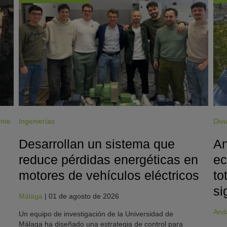
ente
Ingenierías
Divu
Desarrollan un sistema que
An
reduce pérdidas energéticas en
ec
motores de vehículos eléctricos
to
si
Málaga
|
01 de agosto de 2026
And
Un equipo de investigación de la Universidad de
Málaga ha diseñado una estrategia de control para