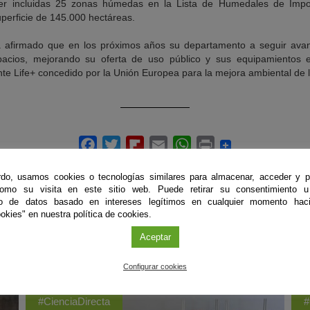
 incluidas 25 zonas húmedas en la Lista de Humedales de Importa
erficie de 145.000 hectáreas.
ha afirmado que en los próximos años su departamento a seguir ava
spacios, mejorando su oferta de uso público y sus equipamientos 
nte Life+ concedido por la Unión Europea para la mejora ambiental de l
do, usamos cookies o tecnologías similares para almacenar, acceder y p
como su visita en este sitio web. Puede retirar su consentimiento u
to de datos basado en intereses legítimos en cualquier momento haci
okies" en nuestra política de cookies.
Aceptar
ÚLTIMAS PUBLICACIONES
Configurar cookies
#CienciaDirecta
#