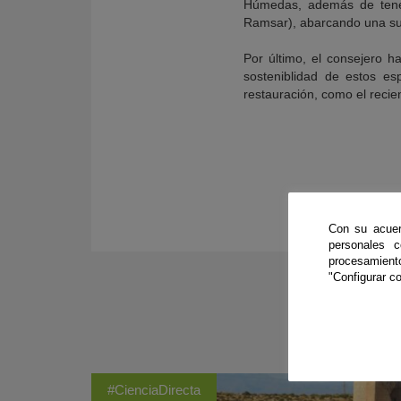
Húmedas, además de tener
Ramsar), abarcando una sup
Por último, el consejero 
sosteniblidad de estos e
restauración, como el recie
Con su acuer
personales 
procesamien
"Configurar co
#CienciaDirecta