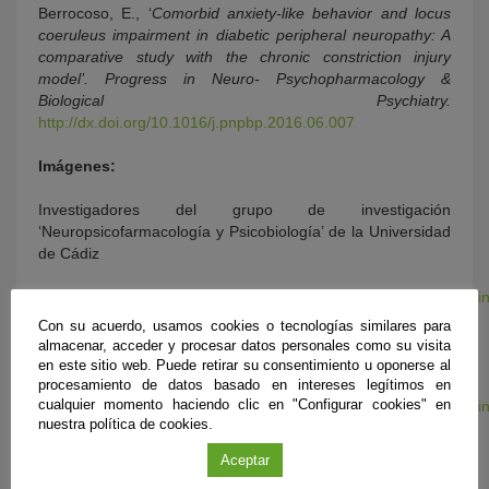
Berrocoso, E., ‘
Comorbid anxiety-like behavior and locus
coeruleus impairment in diabetic peripheral neuropathy: A
comparative study with the chronic constriction injury
model’. Progress in Neuro- Psychopharmacology &
Biological Psychiatry
.
http://dx.doi.org/10.1016/j.pnpbp.2016.06.007
Imágenes:
Investigadores del grupo de investigación
‘Neuropsicofarmacología y Psicobiología’ de la Universidad
de Cádiz
https://www.flickr.com/photos/fundaciondescubre/32221324551/i
public/
Con su acuerdo, usamos cookies o tecnologías similares para
almacenar, acceder y procesar datos personales como su visita
Neuronas de Locus Coeruleus.
en este sitio web. Puede retirar su consentimiento u oponerse al
procesamiento de datos basado en intereses legítimos en
cualquier momento haciendo clic en "Configurar cookies" en
https://www.flickr.com/photos/fundaciondescubre/31498977714/i
nuestra política de cookies.
public/
Aceptar
Más información: