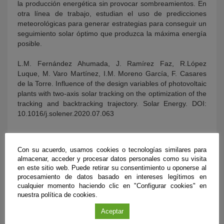
la producción energética sin provocar sombreamientos. En
otra línea de trabajo, estudian el uso de predicciones
meteorológicas para generar estrategias para conseguir un
seguimiento solar óptimo que produzca la máxima energía
posible.
L.M. Fernández Ahumada, J. Ramírez Faz, R.López
Luque, M. Varo Martínez, I.M. Moreno García, F. Casares
de la Torre. Influence of the design variables of photovoltaic
plants with two-axis solar tracking on the optimization of the
tracking and backtracking trajectory. Solar Energy. DOI:
10.1016/j.solener.2020.07.063
Con su acuerdo, usamos cookies o tecnologías similares para
almacenar, acceder y procesar datos personales como su visita
en este sitio web. Puede retirar su consentimiento u oponerse al
procesamiento de datos basado en intereses legítimos en
cualquier momento haciendo clic en "Configurar cookies" en
nuestra política de cookies.
Aceptar