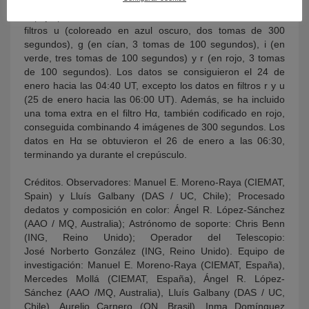
de los Muchachos, isla de La Palma, España), que tiene un
espejo primario de 4,2 metros de tamaño. Se usaron los
filtros u (coloreado en azul oscuro, dos tomas de 300
segundos), g (en cían, 3 tomas de 100 segundos), i (en
verde, tres tomas de 100 segundos) y r (en rojo, 3 tomas
de 100 segundos). Los datos se consiguieron el 24 de
enero hacia las 04:40 UT, excepto los datos en filtros r y u
(25 de enero hacia las 06:00 UT). Además, se ha incluido
una toma extra en el filtro Hα, también codificado en rojo,
conseguida combinando 4 imágenes de 300 segundos. Los
datos en Hα se obtuvieron el 26 de enero a las 06:30,
terminando ya durante el crepúsculo.
Créditos. Observadores: Manuel E. Moreno-Raya (CIEMAT,
Spain) y Lluís Galbany (DAS / UC, Chile); Procesado
dedatos y composición en color: Ángel R. López-Sánchez
(AAO / MQ, Australia); Astrónomo de soporte: Chris Benn
(ING, Reino Unido); Operador del Telescopio:
José Norberto González (ING, Reino Unido). Equipo de
investigación: Manuel E. Moreno-Raya (CIEMAT, España),
Mercedes Mollá (CIEMAT, España), Ángel R. López-
Sánchez (AAO /MQ, Australia), Lluís Galbany (DAS / UC,
Chile), Aurelio Carnero (ON, Brasil), Inma Domínguez