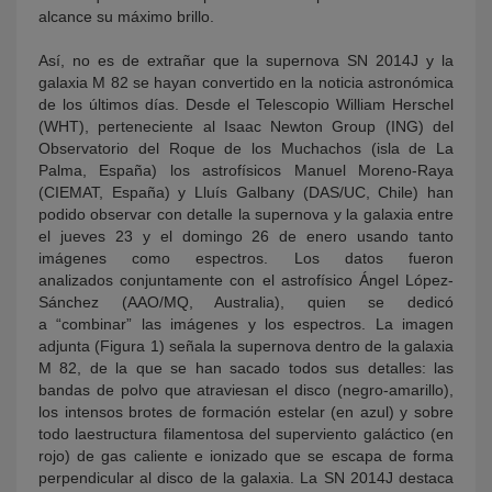
alcance su máximo brillo.
Así, no es de extrañar que la supernova SN 2014J y la
galaxia M 82 se hayan convertido en la noticia astronómica
de los últimos días. Desde el Telescopio William Herschel
(WHT), perteneciente al Isaac Newton Group (ING) del
Observatorio del Roque de los Muchachos (isla de La
Palma, España) los astrofísicos Manuel Moreno-Raya
(CIEMAT, España) y Lluís Galbany (DAS/UC, Chile) han
podido observar con detalle la supernova y la galaxia entre
el jueves 23 y el domingo 26 de enero usando tanto
imágenes como espectros. Los datos fueron
analizados conjuntamente con el astrofísico Ángel López-
Sánchez (AAO/MQ, Australia), quien se dedicó
a “combinar” las imágenes y los espectros. La imagen
adjunta (Figura 1) señala la supernova dentro de la galaxia
M 82, de la que se han sacado todos sus detalles: las
bandas de polvo que atraviesan el disco (negro-amarillo),
los intensos brotes de formación estelar (en azul) y sobre
todo laestructura filamentosa del superviento galáctico (en
rojo) de gas caliente e ionizado que se escapa de forma
perpendicular al disco de la galaxia. La SN 2014J destaca