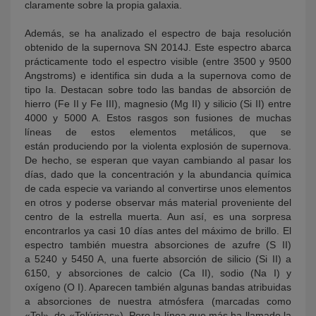
claramente sobre la propia galaxia.
Además, se ha analizado el espectro de baja resolución
obtenido de la supernova SN 2014J. Este espectro abarca
prácticamente todo el espectro visible (entre 3500 y 9500
Angstroms) e identifica sin duda a la supernova como de
tipo Ia. Destacan sobre todo las bandas de absorción de
hierro (Fe II y Fe III), magnesio (Mg II) y silicio (Si II) entre
4000 y 5000 A. Estos rasgos son fusiones de muchas
líneas de estos elementos metálicos, que se
están produciendo por la violenta explosión de supernova.
De hecho, se esperan que vayan cambiando al pasar los
días, dado que la concentración y la abundancia química
de cada especie va variando al convertirse unos elementos
en otros y poderse observar más material proveniente del
centro de la estrella muerta. Aun así, es una sorpresa
encontrarlos ya casi 10 días antes del máximo de brillo. El
espectro también muestra absorciones de azufre (S II)
a 5240 y 5450 A, una fuerte absorción de silicio (Si II) a
6150, y absorciones de calcio (Ca II), sodio (Na I) y
oxígeno (O I). Aparecen también algunas bandas atribuidas
a absorciones de nuestra atmósfera (marcadas como
«Tel», de «Telúricas»). Pero la línea que más ha llamado la