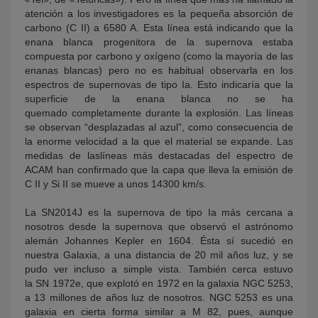
atención a los investigadores es la pequeña absorción de
carbono (C II) a 6580 A. Esta línea está indicando que la
enana blanca progenitora de la supernova estaba
compuesta por carbono y oxígeno (como la mayoría de las
enanas blancas) pero no es habitual observarla en los
espectros de supernovas de tipo Ia. Esto indicaría que la
superficie de la enana blanca no se ha
quemado completamente durante la explosión. Las líneas
se observan “desplazadas al azul”, como consecuencia de
la enorme velocidad a la que el material se expande. Las
medidas de laslíneas más destacadas del espectro de
ACAM han confirmado que la capa que lleva la emisión de
C II y Si II se mueve a unos 14300 km/s.
La SN2014J es la supernova de tipo Ia más cercana a
nosotros desde la supernova que observó el astrónomo
alemán Johannes Kepler en 1604. Ésta sí sucedió en
nuestra Galaxia, a una distancia de 20 mil años luz, y se
pudo ver incluso a simple vista. También cerca estuvo
la SN 1972e, que explotó en 1972 en la galaxia NGC 5253,
a 13 millones de años luz de nosotros. NGC 5253 es una
galaxia en cierta forma similar a M 82, pues, aunque