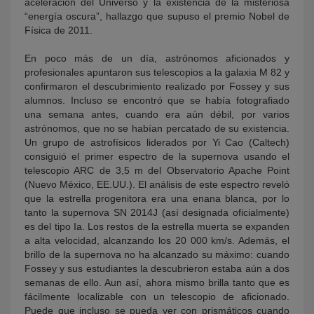
aceleración del Universo y la existencia de la misteriosa
“energía oscura”, hallazgo que supuso el premio Nobel de
Física de 2011.
En poco más de un día, astrónomos aficionados y
profesionales apuntaron sus telescopios a la galaxia M 82 y
confirmaron el descubrimiento realizado por Fossey y sus
alumnos. Incluso se encontró que se había fotografiado
una semana antes, cuando era aún débil, por varios
astrónomos, que no se habían percatado de su existencia.
Un grupo de astrofísicos liderados por Yi Cao (Caltech)
consiguió el primer espectro de la supernova usando el
telescopio ARC de 3,5 m del Observatorio Apache Point
(Nuevo México, EE.UU.). El análisis de este espectro reveló
que la estrella progenitora era una enana blanca, por lo
tanto la supernova SN 2014J (así designada oficialmente)
es del tipo Ia. Los restos de la estrella muerta se expanden
a alta velocidad, alcanzando los 20 000 km/s. Además, el
brillo de la supernova no ha alcanzado su máximo: cuando
Fossey y sus estudiantes la descubrieron estaba aún a dos
semanas de ello. Aun así, ahora mismo brilla tanto que es
fácilmente localizable con un telescopio de aficionado.
Puede que incluso se pueda ver con prismáticos cuando