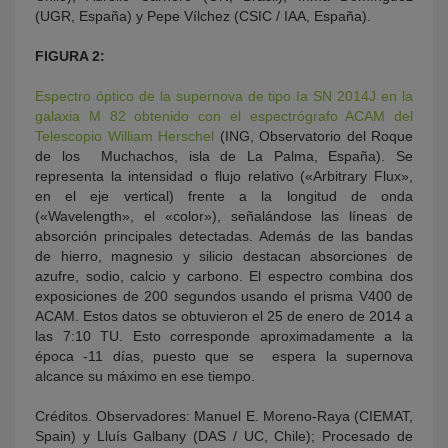
(UGR, España) y Pepe Vílchez (CSIC / IAA, España).
FIGURA 2:
Espectro óptico de la supernova de tipo Ia SN 2014J en la
galaxia M 82 obtenido con el espectrógrafo ACAM del
Telescopio William Herschel
(ING, Observatorio del Roque
de los Muchachos, isla de La Palma, España). Se
representa la intensidad o flujo relativo («Arbitrary Flux»,
en el eje vertical) frente a la longitud de onda
(«Wavelength», el «color»), señalándose las líneas de
absorción principales detectadas. Además de las bandas
de hierro, magnesio y silicio destacan absorciones de
azufre, sodio, calcio y carbono. El espectro combina dos
exposiciones de 200 segundos usando el prisma V400 de
ACAM. Estos datos se obtuvieron el 25 de enero de 2014 a
las 7:10 TU. Esto corresponde aproximadamente a la
época -11 días, puesto que se espera la supernova
alcance su máximo en ese tiempo.
Créditos. Observadores: Manuel E. Moreno-Raya (CIEMAT,
Spain) y Lluís Galbany (DAS / UC, Chile); Procesado de