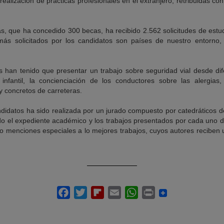
 realización de prácticas profesionales en el extranjero, retribuidas 
s, que ha concedido 300 becas, ha recibido 2.562 solicitudes de estu
más solicitados por los candidatos son países de nuestro entorno, 
s han tenido que presentar un trabajo sobre seguridad vial desde di
infantil, la concienciación de los conductores sobre las alergias
 concretos de carreteras.
didatos ha sido realizada por un jurado compuesto por catedráticos d
 el expediente académico y los trabajos presentados por cada uno d
co menciones especiales a lo mejores trabajos, cuyos autores reciben 