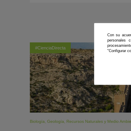
Con su acuer
personales 
procesamien
#CienciaDirecta
"Configurar co
Biología
,
Geología
,
Recursos Naturales y Medio Ambi