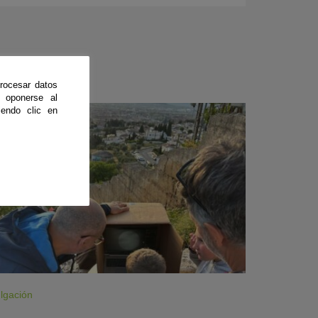
rocesar datos
 oponerse al
endo clic en
CienciaDirecta
lgación