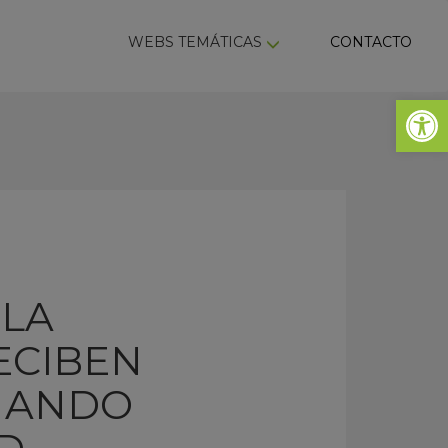
ky
WEBS TEMÁTICAS
CONTACTO
Abrir 
 LA
ECIBEN
RNANDO