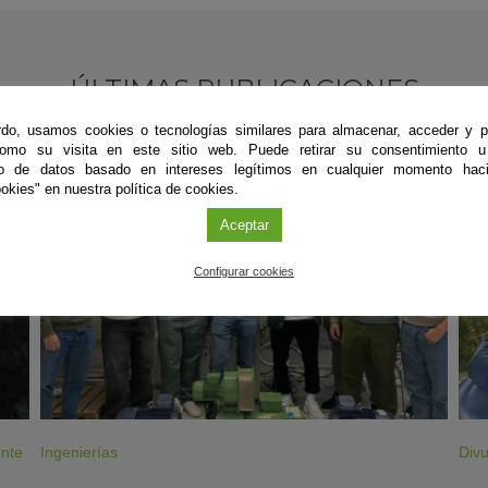
ÚLTIMAS PUBLICACIONES
do, usamos cookies o tecnologías similares para almacenar, acceder y p
como su visita en este sitio web. Puede retirar su consentimiento u
to de datos basado en intereses legítimos en cualquier momento haci
#CienciaDirecta
#
okies" en nuestra política de cookies.
Aceptar
Configurar cookies
ente
Ingenierías
Divu