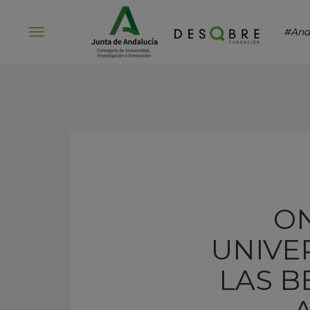
#And
Abrir
menú
ON
UNIVE
LAS B