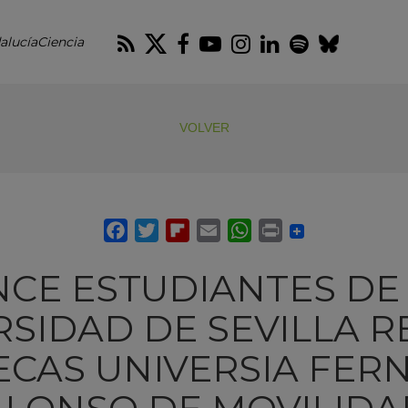
RSS
Twitter
Facebook
Youtube
Instagram
LinkedIn
Spotify
Blues
alucíaCiencia
VOLVER
CE ESTUDIANTES DE
RSIDAD DE SEVILLA R
ECAS UNIVERSIA FE