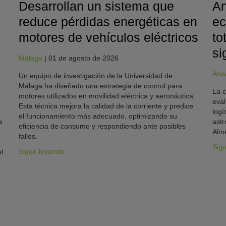
Desarrollan un sistema que
An
reduce pérdidas energéticas en
ec
motores de vehículos eléctricos
to
si
Málaga
|
01 de agosto de 2026
And
Un equipo de investigación de la Universidad de
Málaga ha diseñado una estrategia de control para
La c
motores utilizados en movilidad eléctrica y aeronáutica.
eval
Esta técnica mejora la calidad de la corriente y predice
logí
el funcionamiento más adecuado, optimizando su
e
astr
eficiencia de consumo y respondiendo ante posibles
Alme
fallos.
Sig
Sigue leyendo
l