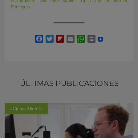
earthquakes. Two case studies: Chile and the Iberian
Peninsula
ÚLTIMAS PUBLICACIONES
#CienciaDirecta