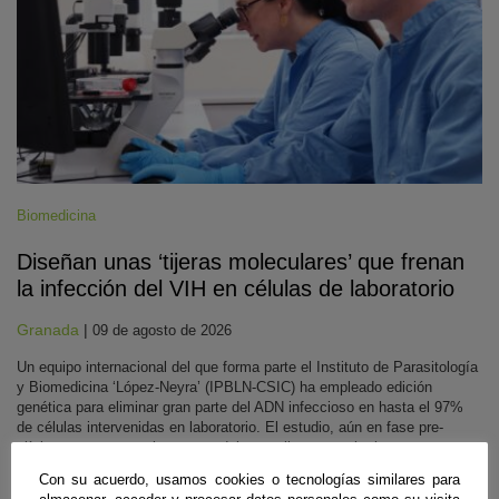
Biomedicina
Diseñan unas ‘tijeras moleculares’ que frenan
la infección del VIH en células de laboratorio
Granada
|
09 de agosto de 2026
Un equipo internacional del que forma parte el Instituto de Parasitología
y Biomedicina ‘López-Neyra’ (IPBLN-CSIC) ha empleado edición
genética para eliminar gran parte del ADN infeccioso en hasta el 97%
de células intervenidas en laboratorio. El estudio, aún en fase pre-
clínica, muestra que los cortes deben realizarse casi a la vez para
impedir que el virus conserve un genoma funcional.
Con su acuerdo, usamos cookies o tecnologías similares para