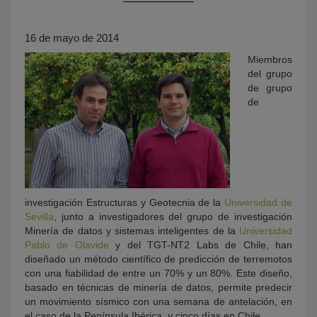
16 de mayo de 2014
Miembros
del grupo
de grupo
de
KY
investigación Estructuras y Geotecnia de la
Universidad de
Sevilla
, junto a investigadores del grupo de investigación
Minería de datos y sistemas inteligentes de la
Universidad
Pablo de Olavide
y del TGT-NT2 Labs de Chile, han
diseñado un método científico de predicción de terremotos
con una fiabilidad de entre un 70% y un 80%. Este diseño,
basado en técnicas de minería de datos, permite predecir
un movimiento sísmico con una semana de antelación, en
el caso de la Península Ibérica, y cinco días en Chile.