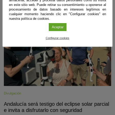
almacenar, acceder y procesar datos personales como su visita
Sigue leyendo
en este sitio web. Puede retirar su consentimiento u oponerse al
procesamiento de datos basado en intereses legítimos en
cualquier momento haciendo clic en "Configurar cookies" en
nuestra política de cookies.
#CienciaDirecta
Aceptar
Configurar cookies
Divulgación
Andalucía será testigo del eclipse solar parcial
e invita a disfrutarlo con seguridad