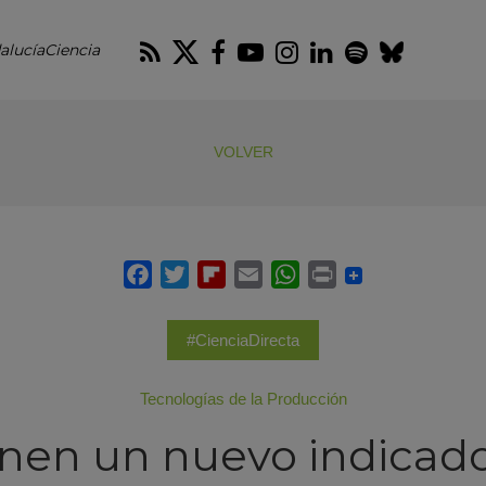
RSS
Twitter
Facebook
Youtube
Instagram
LinkedIn
Spotify
Blues
alucíaCiencia
VOLVER
#CienciaDirecta
Tecnologías de la Producción
nen un nuevo indicado