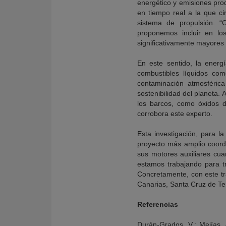
energético y emisiones pro
en tiempo real a la que ci
sistema de propulsión. 
proponemos incluir en lo
significativamente mayores 
En este sentido, la energ
combustibles líquidos como
contaminación atmosférica
sostenibilidad del planeta.
los barcos, como óxidos d
corrobora este experto.
Esta investigación, para 
proyecto más amplio coordi
sus motores auxiliares cua
estamos trabajando para tr
Concretamente, con este tr
Canarias, Santa Cruz de Ten
Referencias
Durán-Grados, V.; Mejías, 