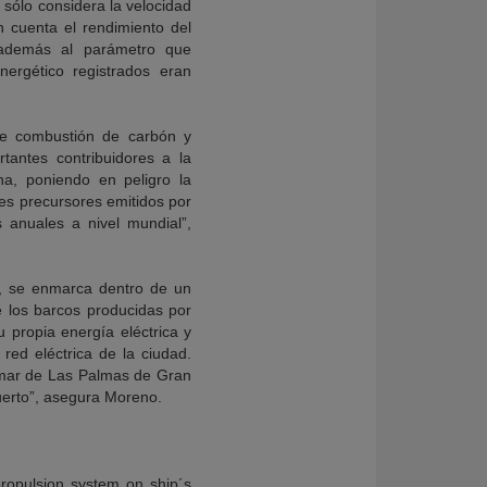
sólo considera la velocidad
n cuenta el rendimiento del
 además al parámetro que
ergético registrados eran
 de combustión de carbón y
rtantes contribuidores a la
na, poniendo en peligro la
tes precursores emitidos por
 anuales a nivel mundial”,
a, se enmarca dentro de un
e los barcos producidas por
 propia energía eléctrica y
red eléctrica de la ciudad.
e mar de Las Palmas de Gran
uerto”, asegura Moreno.
propulsion system on ship´s