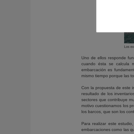
Los ex
Uno de ellos responde fun
cuando ésta se calcula m
embarcación es fundamental
mismo tiempo porque las to
Con la propuesta de este i
resultado de los inventari
sectores que contribuye mu
motivo cuestionamos los pr
los barcos, que son los co
Para realizar este estudio
embarcaciones como las que