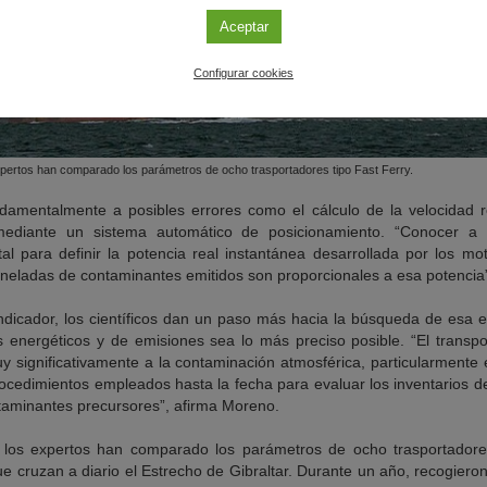
Aceptar
Configurar cookies
pertos han comparado los parámetros de ocho trasportadores tipo Fast Ferry.
damentalmente a posibles errores como el cálculo de la velocidad re
ediante un sistema automático de posicionamiento. “Conocer a 
 para definir la potencia real instantánea desarrollada por los mo
neladas de contaminantes emitidos son proporcionales a esa potencia
ndicador, los científicos dan un paso más hacia la búsqueda de esa e
os energéticos y de emisiones sea lo más preciso posible. “El transp
y significativamente a la contaminación atmosférica, particularmente 
ocedimientos empleados hasta la fecha para evaluar los inventarios 
ntaminantes precursores”, afirma Moreno.
, los expertos han comparado los parámetros de ocho trasportadores
 cruzan a diario el Estrecho de Gibraltar. Durante un año, recogieron