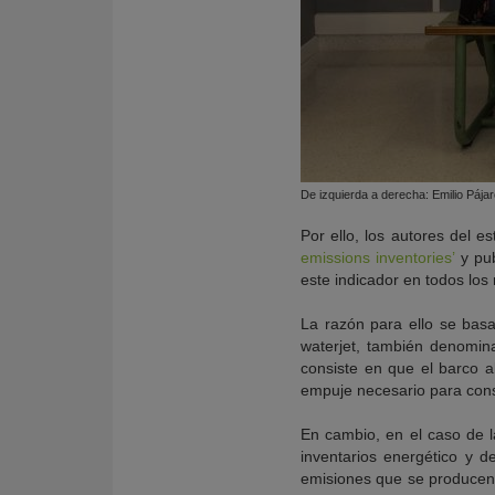
De izquierda a derecha: Emilio Páj
Por ello, los autores del est
emissions inventories’
y pub
este indicador en todos los
La razón para ello se bas
waterjet, también denomin
consiste en que el barco 
empuje necesario para cons
En cambio, en el caso de l
inventarios energético y 
emisiones que se producen 