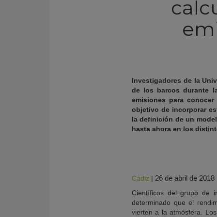
calc
emi
Investigadores de la Uni
de los barcos durante l
emisiones para conocer 
objetivo de incorporar e
la definición de un mode
hasta ahora en los distin
KY
26 de abril de 2018
Cádiz
|
Científicos del grupo de 
determinado que el rendim
vierten a la atmósfera. Lo