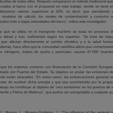
ducidas de todos ellos. Después compararon el método tradicional que 
rculaba el barco con el propuesto en este trabajo, donde se tiene e
“Obtuvimos valores superiores al 20%, es decir, que atendiendo
s modelos de cálculo, los niveles de contaminación y consumo en
sobre todo a bajas velocidades del barco”, indica este investigador.
ía que se utiliza en el transporte marítimo se basa en procesos
 diésel y fuel, ineficientes según los expertos. “Se trata de impo
 que afectan directamente al cambio climático y a la salud huma
 Además, hace años que la comunidad científica alerta que contaminan
e nitrógeno, óxidos de azufre y partículas, causan 87.000 muertes
la que los expertos contaron con financiación de la Comisión Europe
nado por Puertos del Estado. Su objetivo es anular las emisiones d
ndo están atracados. “En estos casos, las embarcaciones generan su
atar de sustituir dicha energía y que sea suministrada por la propia 
abajo se contribuye al objetivo de ‘cero emisiones’ en los puertos d
erife y Palma de Mallorca”, que podría ser extrapolable a cualquier p
J.; Musina, L.; Moreno-Gutiérrez, J.: ‘The influence of the waterjet 