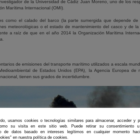
nvestigador de la Universidad de Cádiz Juan Moreno, uno de los res
ón Marítima Internacional (OMI).
es como el calado del barco (la parte sumergida que depende de 
ones meteorológicas o el estado de mantenimiento del casco y de l
ente a raíz de que en el año 2014 la Organización Marítima Internac
a.
entarios de emisiones del transporte marítimo utilizados a escala mun
 Medioambiental de Estados Unidos (EPA), la Agencia Europea de 
nacional, tienen sus grados de incertidumbre.
do, usamos cookies o tecnologías similares para almacenar, acceder y p
como su visita en este sitio web. Puede retirar su consentimiento u
to de datos basado en intereses legítimos en cualquier momento haci
okies" en nuestra política de cookies.