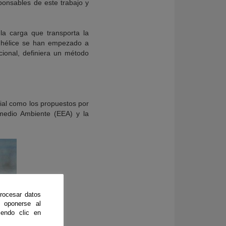
ponsables de este trabajo y
la carga que transporta la
a hélice se han empezado a
ional, definiera un método
dial como los propuestos por
medio Ambiente (EEA) y la
rocesar datos
 oponerse al
endo clic en