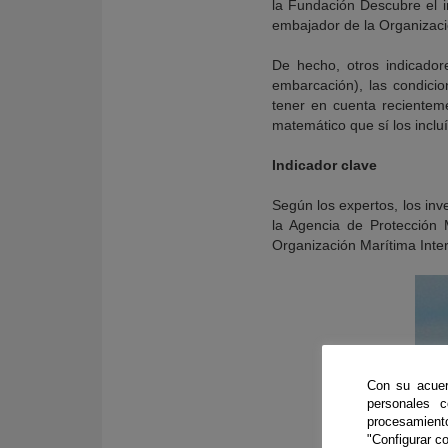
la Fundación Descubre el i
embajador de la Organizaci
De hecho, otros indicador
embarcación), las condici
tener en cuenta recientem
matemático que sí los incluí
Indicador clave
Según los expertos, los inv
la Agencia de Protección
Organización Marítima Inter
Con su acuer
personales 
procesamien
"Configurar co