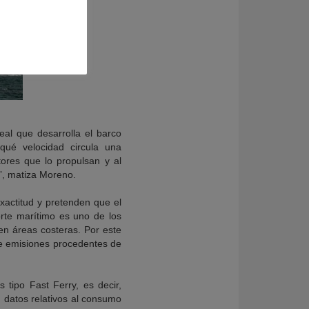
al que desarrolla el barco
qué velocidad circula una
tores que lo propulsan y al
”, matiza Moreno.
xactitud y pretenden que el
orte marítimo es uno de los
en áreas costeras. Por este
de emisiones procedentes de
 tipo Fast Ferry, es decir,
 datos relativos al consumo