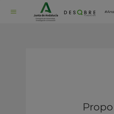
#And
Abrir
menú
Propo