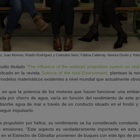
aro, Juan Moreno, Rubén Rodríguez y Celestino Sanz; Fátima Calderay, Vanesa Durán y Yol
udio titulado ‘
The influence of the waterjet propulsion system on sh
licado en la revista
Science of the total Environment,
plantean la nec
 modelos matemáticos existentes a nivel mundial que actualmente obvia
a en que la potencia de los motores que hacen funcionar una embar
ada por chorro de agua, varía en función del rendimiento de este pr
absorbe agua de mar a través de un conducto situado en el fondo y 
eguir impulsarlo.
a propulsión por hélice, su rendimiento se ha considerado constante 
de emisiones. “Este aspecto es verdaderamente importante en esta
en el Estrecho de Gibraltar provienen de buques con este tipo de prop