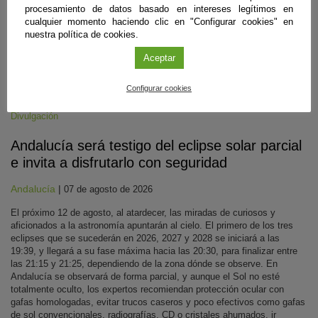
procesamiento de datos basado en intereses legítimos en
cualquier momento haciendo clic en "Configurar cookies" en
nuestra política de cookies.
Aceptar
Configurar cookies
Divulgación
Andalucía será testigo del eclipse solar parcial
e invita a disfrutarlo con seguridad
Andalucía
|
07 de agosto de 2026
El próximo 12 de agosto, al atardecer, las miradas de curiosos y
aficionados a la astronomía apuntarán al cielo. El primero de los tres
eclipses que se sucederán en 2026, 2027 y 2028 se iniciará a las
19:39, y llegará a su fase máxima hacia las 20:30, para finalizar entre
las 21:15 y 21:25, dependiendo de la zona dónde se observe. En
Andalucía se observará de forma parcial, y aunque el Sol no esté
totalmente oculto, los expertos recomiendan protección ocular con
gafas homologadas, evitar trucos caseros y poco efectivos como gafas
de sol convencionales, radiografías, CD o cristales ahumados, ir