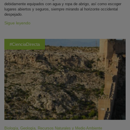
debidamente equipados con agua y ropa de abrigo, así como escoger
lugares abiertos y seguros, siempre mirando al horizonte occidental
despejado.
Sigue leyendo
#CienciaDirecta
Biología
,
Geología
,
Recursos Naturales y Medio Ambiente