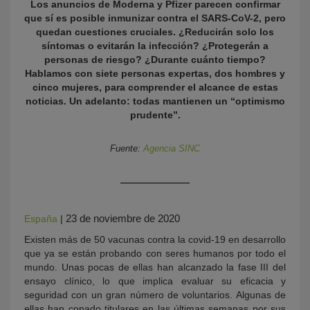
Los anuncios de Moderna y Pfizer parecen confirmar
que sí es posible inmunizar contra el SARS-CoV-2, pero
quedan cuestiones cruciales. ¿Reducirán solo los
síntomas o evitarán la infección? ¿Protegerán a
personas de riesgo? ¿Durante cuánto tiempo?
Hablamos con siete personas expertas, dos hombres y
cinco mujeres, para comprender el alcance de estas
noticias. Un adelanto: todas mantienen un “optimismo
prudente”.
KY
Fuente:
Agencia SINC
23 de noviembre de 2020
España
|
Existen más de 50 vacunas contra la covid-19 en desarrollo
que ya se están probando con seres humanos por todo el
mundo. Unas pocas de ellas han alcanzado la fase III del
ensayo clínico, lo que implica evaluar su eficacia y
seguridad con un gran número de voluntarios. Algunas de
ellas han copado titulares en las últimas semanas por sus