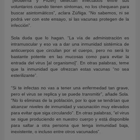
“[Moderna y Pfizer] detectan infectados entre sus
voluntarios cuando tienen síntomas, no los chequean para
buscar asintomáticos”, aclara Zúñiga. “No sabemos, ni se
podrá ver con este ensayo, si las vacunas protegen de la
infección”.
Sola duda que lo hagan. “La vía de administración es
intramuscular y eso va a dar una inmunidad sistémica de
anticuerpos que circulan por el cuerpo, pero no será lo
bastante potente en las mucosas como para evitar la
entrada del virus [al organismo]”. En otras palabras, teme
que la inmunidad que ofrezcan estas vacunas “no sea
esterilizante”.
“Si te infectas no vas a tener una enfermedad tan grave,
pero el virus se replica y se puede transmitir”, añade Sola.
“No lo eliminas de la población, por lo que se tendrían que
alcanzar niveles de inmunidad y vacunación muy elevados
para evitar que siga circulando”. En otras palabras, “el virus
se sigue produciendo en nuestro cuerpo y está disponible
para saltar a otra persona que tenga inmunidad baja,
inexistente, o incluso entre otros vacunados”.