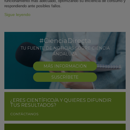
funcionamiento más adecuado, optimizando su eficiencia de consumo y
respondiendo ante posibles fallos.
Sigue leyendo
#CienciaDirecta
TU FUENTE DE NOTICIAS SOBRE CIENCIA
ANDALUZA
MÁS INFORMACIÓN
SUSCRÍBETE
¿ERES CIENTÍFICO/A Y QUIERES DIFUNDIR
TUS RESULTADOS?
CONTÁCTANOS