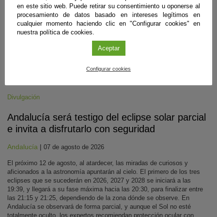
en este sitio web. Puede retirar su consentimiento u oponerse al
procesamiento de datos basado en intereses legítimos en
cualquier momento haciendo clic en "Configurar cookies" en
nuestra política de cookies.
Aceptar
Configurar cookies
Divulgación
Andalucía será testigo del eclipse solar parcial
e invita a disfrutarlo con seguridad
Andalucía
|
07 de agosto de 2026
El próximo 12 de agosto, al atardecer, las miradas de curiosos y
aficionados a la astronomía apuntarán al cielo. El primero de los tres
eclipses que se sucederán en 2026, 2027 y 2028 se iniciará a las
19:39, y llegará a su fase máxima hacia las 20:30, para finalizar entre
las 21:15 y 21:25, dependiendo de la zona dónde se observe. En
Andalucía se observará de forma parcial, y aunque el Sol no esté
totalmente oculto, los expertos recomiendan protección ocular con