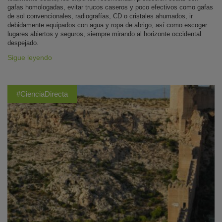
gafas homologadas, evitar trucos caseros y poco efectivos como gafas
de sol convencionales, radiografías, CD o cristales ahumados, ir
debidamente equipados con agua y ropa de abrigo, así como escoger
lugares abiertos y seguros, siempre mirando al horizonte occidental
despejado.
Sigue leyendo
#CienciaDirecta