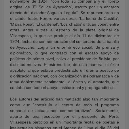
noviembre de 1924, “con toda su compañía y el libreto
original de ‘El Sol de Ayacucho’, escrito por un encargo
directo del dictador Augusto Leguía”. Se representaron en
el citado Teatro Forero varias obras, ‘La leona de Castilla’,
‘María Rosa’, ‘El cardenal’, ‘Los chatos’ o ‘Juan José’, entre
otras, antes y tras el estreno de la pieza original de
Villaespesa, lo que se produjo el día 11 de diciembre de
1924, fecha de conmemoración del centenario de la batalla
de Ayacucho. Logró un enorme eco social, de prensa y
diplomático, lo que contrastó con el escaso apoyo de
políticos de primer nivel, salvo el presidente de Bolivia, por
distintos motivos. El estreno fue, de esta manera, el éxito
absoluto al que estaba predestinado un drama poético de
glorificación nacional, con organización melodramática y de
tema doblemente sentimental, el épico y el amatorio, que
contaba con todo el apoyo institucional y propagandístico.
Los autores del artículo han matizado algo tan importante
como que “constituía el centro de todo el programa
semanal de actuaciones conmemorativas”. Socialmente,
aparte de una recepción por el presidente del Perú,
Villaespesa participó en un importante recital de poetas e
intelectuales hispanos en el Ateneo de Lima el día 23 del