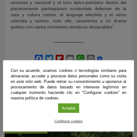
amoroso y nacional y el tono épico-patriótico dentro del
planteamiento panhispánico modernista defensor de la
raza y cultura común, el lenguaje efectista y el verso
colorista y sonoro, todo ello, caracteriza a un drama
poético con varios momentos climáticos destacables”.
Con su acuerdo, usamos cookies o tecnologías similares para
almacenar, acceder y procesar datos personales como su visita
en este sitio web. Puede retirar su consentimiento u oponerse al
procesamiento de datos basado en intereses legítimos en
cualquier momento haciendo clic en "Configurar cookies" en
nuestra política de cookies.
ÚLTIMAS PUBLICACIONES
Aceptar
Configurar cookies
#CienciaDirecta