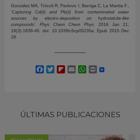
González MA, Trócoli R, Pavlovic I, Barriga C, La Mantia F.,
‘
Capturing Cd(ii) and Pb(ii) from contaminated water
sources by electro-deposition on hydrotalcite-like
compounds’
.
Phys Chem Chem Phys
. 2016 Jan 21;
18(3):1838-45. doi: 10.1039/c5cp05235a. Epub 2015 Dec
18.
ÚLTIMAS PUBLICACIONES