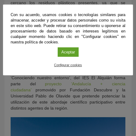
cercano los residuos plásticos presentes, ya que se
encuentran ubicados en una zona de agricultura intensiva.
Con su acuerdo, usamos cookies o tecnologías similares para
En concreto, recogerán los residuos con la colaboración de
almacenar, acceder y procesar datos personales como su visita
la asociación Clean Ocean Project, los clasificarán y
en este sitio web. Puede retirar su consentimiento u oponerse al
analizarán su degradación. Asimismo, estudiarán los
procesamiento de datos basado en intereses legítimos en
microplásticos de la playa de El Alquián. Así pretenden
cualquier momento haciendo clic en "Configurar cookies" en
conocer el impacto de estos materiales en la cadena
nuestra política de cookies.
alimentaria y en la salud.
Aceptar
Andalucía, laboratorio de
ciencia ciudadana
Configurar cookies
‘Conociendo nuestro entorno’, del IES El Alquián forma
parte
del
proyecto ‘Andalucía + ciencia
ciudadana’
promovido por Fundación Descubre y la
Universidad Pablo de Olavide que pretende potenciar la
utilización de este abordaje científico participativo entre
distintos agentes de la región.