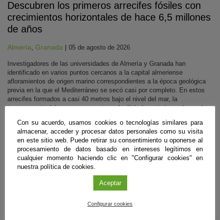
Descubren los primeros arrecifes fósiles con
crecimientos horizontales de hace 6,5 millones
de años
Almería
,
Granada
|
05 de agosto de 2026
Investigadores de las universidades de Almería y Granada han
identificado en varios puntos cercanos a la capital almeriense
afloramientos de origen marino correspondientes a la época geológica
previa en la que el Mediterráneo se secó casi por completo. En estos
arrecifes formados a casi 40 metros bajo el nivel del mar, la
transparencia del agua en ese entorno facilitó el crecimiento de corales
de lado a lado. Ahora aportan pistas para reconstruir la historia climática
Con su acuerdo, usamos cookies o tecnologías similares para
del pasado.
almacenar, acceder y procesar datos personales como su visita
Sigue leyendo
en este sitio web. Puede retirar su consentimiento u oponerse al
procesamiento de datos basado en intereses legítimos en
cualquier momento haciendo clic en "Configurar cookies" en
nuestra política de cookies.
#CienciaDirecta
Aceptar
Configurar cookies