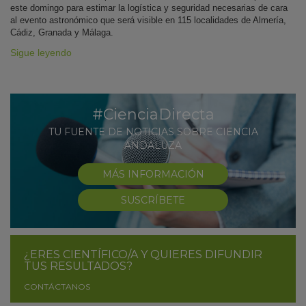
este domingo para estimar la logística y seguridad necesarias de cara
al evento astronómico que será visible en 115 localidades de Almería,
Cádiz, Granada y Málaga.
Sigue leyendo
#CienciaDirecta
TU FUENTE DE NOTICIAS SOBRE CIENCIA
ANDALUZA
MÁS INFORMACIÓN
SUSCRÍBETE
¿ERES CIENTÍFICO/A Y QUIERES DIFUNDIR
TUS RESULTADOS?
CONTÁCTANOS