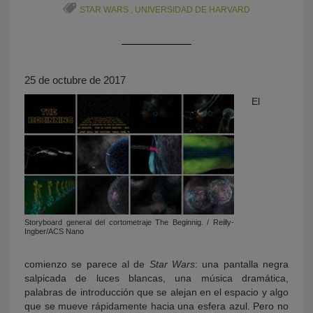
STAR WARS
,
UNIVERSIDAD DE HARVARD
25 de octubre de 2017
El
KY
Storyboard general del cortometraje The Beginnig. / Reilly-
Ingber/ACS Nano
comienzo se parece al de
Star Wars
: una pantalla negra
salpicada de luces blancas, una música dramática,
palabras de introducción que se alejan en el espacio y algo
que se mueve rápidamente hacia una esfera azul. Pero no