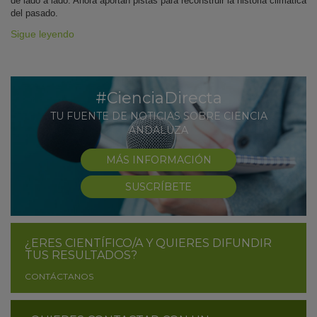
de lado a lado. Ahora aportan pistas para reconstruir la historia climática
del pasado.
Sigue leyendo
#CienciaDirecta
TU FUENTE DE NOTICIAS SOBRE CIENCIA
ANDALUZA
MÁS INFORMACIÓN
SUSCRÍBETE
¿ERES CIENTÍFICO/A Y QUIERES DIFUNDIR
TUS RESULTADOS?
CONTÁCTANOS