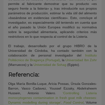
permite al fabricante demostrar que su producto «es
seguro frente a la listeria» y, tras introducirle sus propios
parámetros de producción, estimar la vida útil del alimento
«basándose en evidencias científicas». Esto, concluye el
investigador, es especialmente útil teniendo en cuenta que
el año pasado la Unión Europea modificó su normativa
sobre la seguridad alimentaria, aplicando criterios más
restrictivos en lo que respecta al control de la Listeria.
El trabajo, desarrollado por el grupo HIBRO de la
Universidad de Córdoba, ha contado también con la
colaboración de personal investigador del
Instituto
Politécnico de Bragança (Portugal)
, la
Universidad Ibn Zohr
(Marruecos) y la
Universidad de Sohag
(Egipto).
Referencia:
Olga María Bonilla-Luque, Arícia Possas, Úrsula Gonzales-
Barron, Vasco Cadavez, Youssef Ezzaky, Abdelraheem
Hussein, Antonio Valero.
‘Controlling Listeria
monocytogenes contamination in fresh goat milk cheeses:
Dynamic modelling during storage’
.
Food Control
, Volume