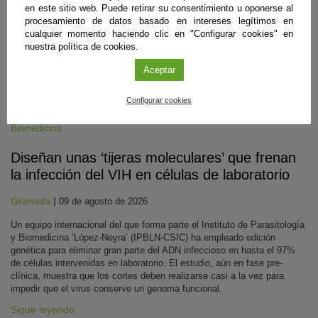
en este sitio web. Puede retirar su consentimiento u oponerse al
procesamiento de datos basado en intereses legítimos en
cualquier momento haciendo clic en "Configurar cookies" en
nuestra política de cookies.
Aceptar
Configurar cookies
Biomedicina
Diseñan unas ‘tijeras moleculares’ que frenan
la infección del VIH en células de laboratorio
Granada
|
09 de agosto de 2026
Un equipo internacional del que forma parte el Instituto de Parasitología
y Biomedicina ‘López-Neyra’ (IPBLN-CSIC) ha empleado edición
genética para eliminar gran parte del ADN infeccioso en hasta el 97%
de células intervenidas en laboratorio. El estudio, aún en fase pre-
clínica, muestra que los cortes deben realizarse casi a la vez para
impedir que el virus conserve un genoma funcional.
Sigue leyendo