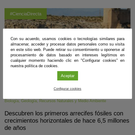
#CienciaDirecta
Con su acuerdo, usamos cookies o tecnologías similares para
almacenar, acceder y procesar datos personales como su visita
en este sitio web. Puede retirar su consentimiento u oponerse al
procesamiento de datos basado en intereses legítimos en
cualquier momento haciendo clic en "Configurar cookies" en
nuestra política de cookies.
Aceptar
Configurar cookies
Biología
,
Geología
,
Recursos Naturales y Medio Ambiente
Descubren los primeros arrecifes fósiles con
crecimientos horizontales de hace 6,5 millones
de años