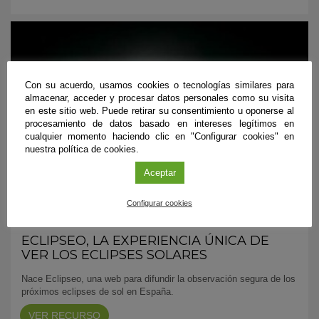
Con su acuerdo, usamos cookies o tecnologías similares para
almacenar, acceder y procesar datos personales como su visita
en este sitio web. Puede retirar su consentimiento u oponerse al
procesamiento de datos basado en intereses legítimos en
cualquier momento haciendo clic en "Configurar cookies" en
nuestra política de cookies.
Aceptar
Configurar cookies
Enlaces recomendados
,
Espacio
,
Imágenes astronómicas
,
Material Didáctico
ECLIPSEO, LA EXPERIENCIA ÚNICA DE
VER LOS ECLIPSES SOLARES
Nace Eclipseo, una web para difundir la observación segura de los
próximos eclipses de sol en España.
VER RECURSO