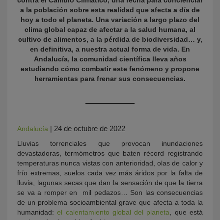
contra el Cambio Climático, una fecha para concienciar
a la población sobre esta realidad que afecta a día de
hoy a todo el planeta. Una variación a largo plazo del
clima global capaz de afectar a la salud humana, al
cultivo de alimentos, a la pérdida de biodiversidad… y,
en definitiva, a nuestra actual forma de vida. En
Andalucía, la comunidad científica lleva años
estudiando cómo combatir este fenómeno y propone
herramientas para frenar sus consecuencias.
KY
24 de octubre de 2022
Andalucía
|
Lluvias torrenciales que provocan inundaciones
devastadoras, termómetros que baten récord registrando
temperaturas nunca vistas con anterioridad, olas de calor y
frío extremas, suelos cada vez más áridos por la falta de
lluvia, lagunas secas que dan la sensación de que la tierra
se va a romper en mil pedazos… Son las consecuencias
de un problema socioambiental grave que afecta a toda la
humanidad:
el calentamiento global del planeta
, que está