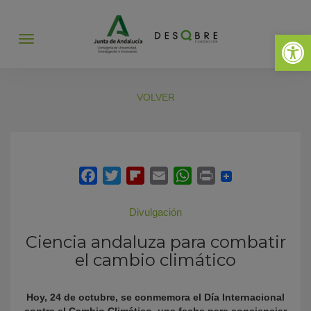
Abrir 
Abrir
menú
VOLVER
Divulgación
Ciencia andaluza para combatir
el cambio climático
Hoy, 24 de octubre, se conmemora el Día Internacional