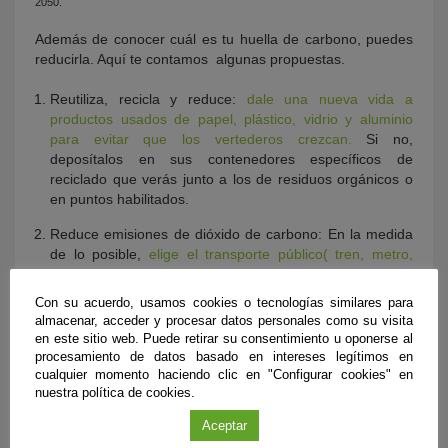
2050.
Además de conocer cuál es tu huella de carbono, puedes
reducirla. Aquí te contamos algunas propuestas.
Reutiliza, recicla y reduce:
dale una nueva vida a
productos usados de papel, plástico, vidrio y aluminio
para evitar que los vertederos crezcan.
Si no,
deposítalos en sus contenedores específicos de
reciclado que verás junto a los de residuos orgánicos o
en puntos habilitados.
Reduce emisiones de dióxido de carbono: En la medida
de lo posible,
elige el transporte público( tren, metro,
tranvía) o la bicicleta en lugar de ir en coche y así
contribuirás a reducir emisiones
.
Con su acuerdo, usamos cookies o tecnologías similares para
almacenar, acceder y procesar datos personales como su visita
en este sitio web. Puede retirar su consentimiento u oponerse al
procesamiento de datos basado en intereses legítimos en
cualquier momento haciendo clic en "Configurar cookies" en
nuestra política de cookies.
Aceptar