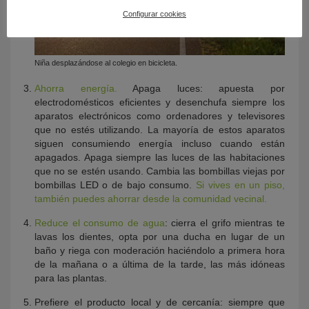
Configurar cookies
Niña desplazándose al colegio en bicicleta.
Ahorra energía.
Apaga luces: apuesta por
electrodomésticos eficientes y desenchufa siempre los
aparatos electrónicos como ordenadores y televisores
que no estés utilizando. La mayoría de estos aparatos
siguen consumiendo energía incluso cuando están
apagados. Apaga siempre las luces de las habitaciones
que no se estén usando. Cambia las bombillas viejas por
bombillas LED o de bajo consumo.
Si vives en un piso,
también puedes ahorrar desde la comunidad vecinal.
Reduce el consumo de agua
: cierra el grifo mientras te
lavas los dientes, opta por una ducha en lugar de un
baño y riega con moderación haciéndolo a primera hora
de la mañana o a última de la tarde, las más idóneas
para las plantas.
Prefiere el producto local y de cercanía: siempre que