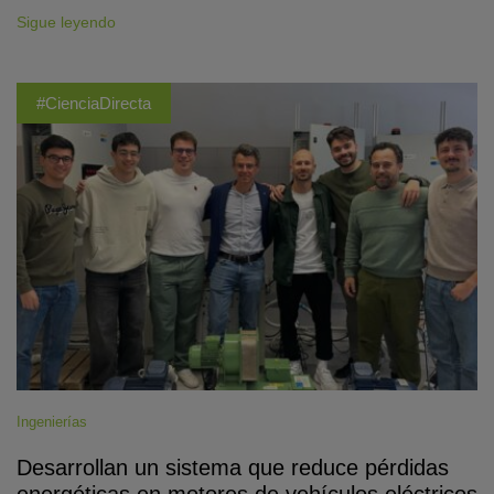
Sigue leyendo
#CienciaDirecta
Ingenierías
Desarrollan un sistema que reduce pérdidas
energéticas en motores de vehículos eléctricos