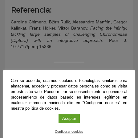
Referencia:
Caroline Chimeno, Björn Rulik, Alessandro Manfrin, Gregor
Kalinkat, Franz Hölker, Viktor Baranov.
Facing the infinity:
tackling large samples of challenging Chironomidae
(Diptera) with an integrative approach
. Peer J.
10.7717/peerj.15336
Con su acuerdo, usamos cookies o tecnologías similares para
almacenar, acceder y procesar datos personales como su visita
en este sitio web. Puede retirar su consentimiento u oponerse al
procesamiento de datos basado en intereses legítimos en
cualquier momento haciendo clic en "Configurar cookies" en
nuestra política de cookies.
Aceptar
ÚLTIMAS PUBLICACIONES
Configurar cookies