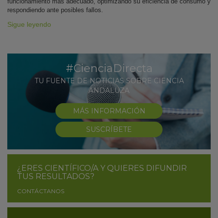
funcionamiento más adecuado, optimizando su eficiencia de consumo y
respondiendo ante posibles fallos.
Sigue leyendo
#CienciaDirecta
TU FUENTE DE NOTICIAS SOBRE CIENCIA
ANDALUZA
MÁS INFORMACIÓN
SUSCRÍBETE
¿ERES CIENTÍFICO/A Y QUIERES DIFUNDIR
TUS RESULTADOS?
CONTÁCTANOS