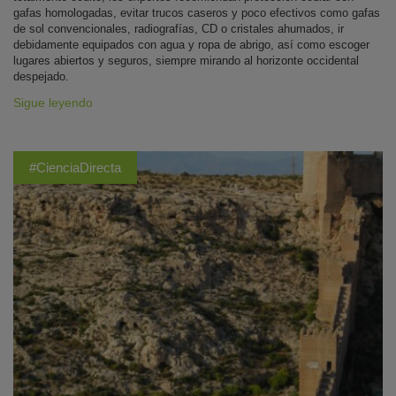
gafas homologadas, evitar trucos caseros y poco efectivos como gafas
de sol convencionales, radiografías, CD o cristales ahumados, ir
debidamente equipados con agua y ropa de abrigo, así como escoger
lugares abiertos y seguros, siempre mirando al horizonte occidental
despejado.
Sigue leyendo
#CienciaDirecta