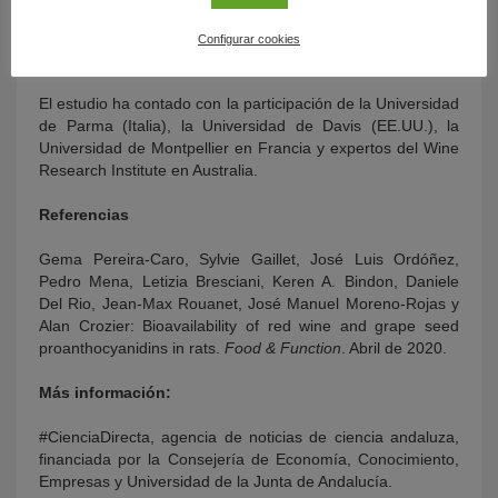
incorporar en la dieta mediante a través de la ingesta de
otros productos, como panes o galletas“, adelanta la
Configurar cookies
experta.
El estudio ha contado con la participación de la Universidad
de Parma (Italia), la Universidad de Davis (EE.UU.), la
Universidad de Montpellier en Francia y expertos del Wine
Research Institute en Australia.
Referencias
Gema Pereira-Caro, Sylvie Gaillet, José Luis Ordóñez,
Pedro Mena, Letizia Bresciani, Keren A. Bindon, Daniele
Del Rio, Jean-Max Rouanet, José Manuel Moreno-Rojas y
Alan Crozier: Bioavailability of red wine and grape seed
proanthocyanidins in rats.
Food & Function
. Abril de 2020.
Más información:
#CienciaDirecta, agencia de noticias de ciencia andaluza,
financiada por la Consejería de Economía, Conocimiento,
Empresas y Universidad de la Junta de Andalucía.