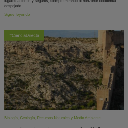
lugares abiertos y seguros, siempre mirando al horizonte occidental
despejado.
Sigue leyendo
#CienciaDirecta
Biología
,
Geología
,
Recursos Naturales y Medio Ambiente