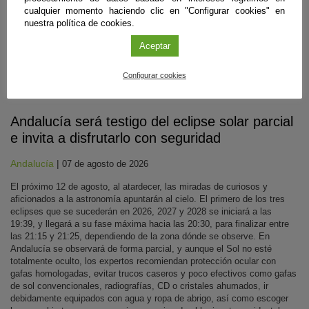
cualquier momento haciendo clic en "Configurar cookies" en
nuestra política de cookies.
Aceptar
Configurar cookies
Divulgación
Andalucía será testigo del eclipse solar parcial
e invita a disfrutarlo con seguridad
Andalucía
|
07 de agosto de 2026
El próximo 12 de agosto, al atardecer, las miradas de curiosos y
aficionados a la astronomía apuntarán al cielo. El primero de los tres
eclipses que se sucederán en 2026, 2027 y 2028 se iniciará a las
19:39, y llegará a su fase máxima hacia las 20:30, para finalizar entre
las 21:15 y 21:25, dependiendo de la zona dónde se observe. En
Andalucía se observará de forma parcial, y aunque el Sol no esté
totalmente oculto, los expertos recomiendan protección ocular con
gafas homologadas, evitar trucos caseros y poco efectivos como gafas
de sol convencionales, radiografías, CD o cristales ahumados, ir
debidamente equipados con agua y ropa de abrigo, así como escoger