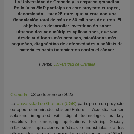
La Universidad de Granada y la empresa granadina
Policlínica SMD participa en este proyecto europeo,
denominado Listen2Future, que cuenta con una
financiación total de más de 30 millones de euros. El
objetivo es desarrollar investigación sobre
ultrasonidos con múltiples aplicaciones, que van
desde audífonos más precisos, micrófonos más
pequeños, diagnóstico de enfermedades o análisis de
materiales hasta tratamientos contra el cáncer.
KY
Fuente:
Universidad de Granada
03 de febrero de 2023
Granada
|
La
Universidad de Granada (UGR)
participa en un proyecto
europeo denominado «Listen2Future – Acoustic sensor
solutions integrated with digital technologies as key
enablers for emerging applications fostering Society
5.0» sobre aplicaciones médicas e industriales de los
ultrasonidos, que se ha presentado esta semana en Villach