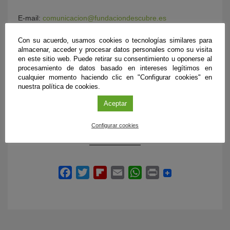
E-mail:
comunicacion@fundaciondescubre.es
Con su acuerdo, usamos cookies o tecnologías similares para
almacenar, acceder y procesar datos personales como su visita
en este sitio web. Puede retirar su consentimiento u oponerse al
DOCUMENTACIÓN ADICIONAL
procesamiento de datos basado en intereses legítimos en
cualquier momento haciendo clic en "Configurar cookies" en
nuestra política de cookies.
Equipo de investigación
Aceptar
Voraz, tipo de besugo
Flota pesquera
Configurar cookies