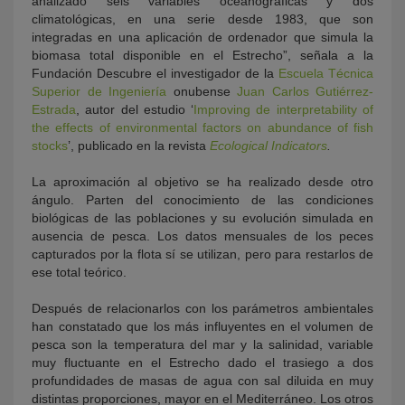
analizado seis variables oceanográficas y dos
climatológicas, en una serie desde 1983, que son
integradas en una aplicación de ordenador que simula la
biomasa total disponible en el Estrecho”, señala a la
Fundación Descubre el investigador de la
Escuela Técnica
Superior de Ingeniería
onubense
Juan Carlos Gutiérrez-
Estrada
, autor del estudio ‘
Improving de interpretability of
the effects of environmental factors on abundance of fish
stocks
’, publicado en la revista
Ecological Indicators
.
La aproximación al objetivo se ha realizado desde otro
ángulo. Parten del conocimiento de las condiciones
biológicas de las poblaciones y su evolución simulada en
ausencia de pesca. Los datos mensuales de los peces
capturados por la flota sí se utilizan, pero para restarlos de
ese total teórico.
Después de relacionarlos con los parámetros ambientales
han constatado que los más influyentes en el volumen de
pesca son la temperatura del mar y la salinidad, variable
muy fluctuante en el Estrecho dado el trasiego a dos
profundidades de masas de agua con sal diluida en muy
distintas proporciones, mayor en el Mediterráneo. Los otros