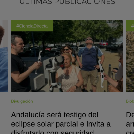
ÚLTIMAS PUBLICACIONES
#CienciaDirecta
#
Divulgación
Biol
Andalucía será testigo del
De
eclipse solar parcial e invita a
ar
e
disfrutarlo con seguridad
cr