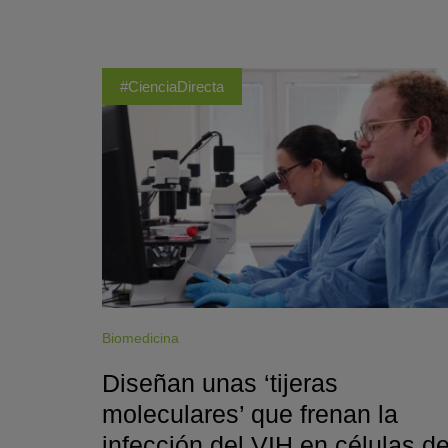
#CienciaDirecta
Biomedicina
Diseñan unas ‘tijeras
moleculares’ que frenan la
infección del VIH en células d