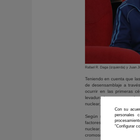
Rafael R. Daga (izquierda) y Juan 
Teniendo en cuenta que las 
de desensamblaje a través
ocurrir en las primeras c
levadura hace para produc
nuclear, algo que en la prá
Con su acuer
personales 
Según señala Juan Jiménez
procesamien
factores de desensamblaje
"Configurar co
nuclear. Este ‘cortocircui
cromosomas puedan segregar