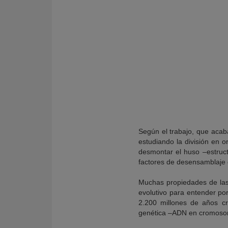
Según el trabajo, que acab
estudiando la división en o
desmontar el huso –estruct
factores de desensamblaje q
Muchas propiedades de las
evolutivo para entender po
2.200 millones de años c
genética –ADN en cromosom