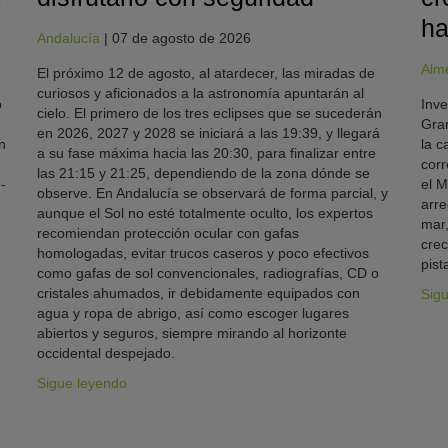
ha
Andalucía
|
07 de agosto de 2026
Alm
El próximo 12 de agosto, al atardecer, las miradas de
curiosos y aficionados a la astronomía apuntarán al
o
Inve
cielo. El primero de los tres eclipses que se sucederán
Gran
en 2026, 2027 y 2028 se iniciará a las 19:39, y llegará
n
la c
a su fase máxima hacia las 20:30, para finalizar entre
corr
las 21:15 y 21:25, dependiendo de la zona dónde se
-
el M
observe. En Andalucía se observará de forma parcial, y
arre
aunque el Sol no esté totalmente oculto, los expertos
mar,
recomiendan protección ocular con gafas
crec
homologadas, evitar trucos caseros y poco efectivos
pist
como gafas de sol convencionales, radiografías, CD o
cristales ahumados, ir debidamente equipados con
Sig
agua y ropa de abrigo, así como escoger lugares
abiertos y seguros, siempre mirando al horizonte
occidental despejado.
Sigue leyendo