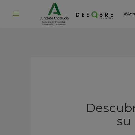
#And
Abrir
menú
Descubr
su