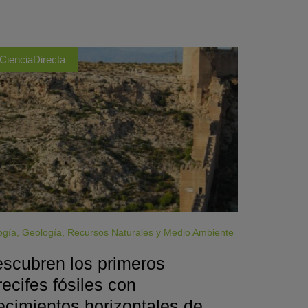
CienciaDirecta
ogía
,
Geología
,
Recursos Naturales y Medio Ambiente
scubren los primeros
recifes fósiles con
ecimientos horizontales de