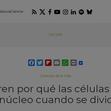
RSS
Twitter
Facebook
Youtube
Instagram
LinkedIn
Spotify
Blues
alucíaCiencia
VOLVER
Ciencias de la Vida
en por qué las célula
 núcleo cuando se divi