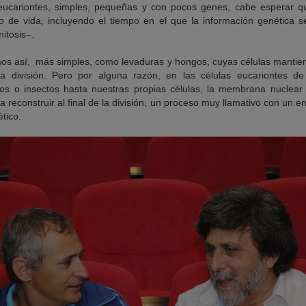
eucariontes, simples, pequeñas y con pocos genes, cabe esperar q
clo de vida, incluyendo el tiempo en el que la información genética s
itosis–.
mos así, más simples, como levaduras y hongos, cuyas células mantie
la división. Pero por alguna razón, en las células eucariontes 
s o insectos hasta nuestras propias células, la membrana nuclea
 a reconstruir al final de la división, un proceso muy llamativo con un
tico.