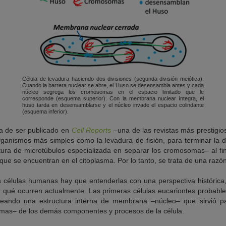
Célula de levadura haciendo dos divisiones (segunda división meiótica).
Cuando la barrera nuclear se abre, el Huso se desensambla antes y cada
núcleo segrega los cromosomas en el espacio limitado que le
corresponde (esquema superior). Con la membrana nuclear íntegra, el
huso tarda en desensamblarse y el núcleo invade el espacio colindante
(esquema inferior).
a de ser publicado en
Cell Reports
–una de las revistas más prestigio
rganismos más simples como la levadura de fisión, para terminar la di
ura de microtúbulos especializada en separar los cromosomas– al fi
ue se encuentran en el citoplasma. Por lo tanto, se trata de una razón
 células humanas hay que entenderlas con una perspectiva histórica
r qué ocurren actualmente. Las primeras células eucariontes probab
reando una estructura interna de membrana –núcleo– que sirvió pa
as– de los demás componentes y procesos de la célula.