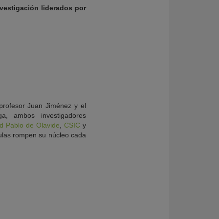
nvestigación liderados por
l profesor Juan Jiménez y el
ga, ambos investigadores
d Pablo de Olavide
,
CSIC
y
lulas rompen su núcleo cada