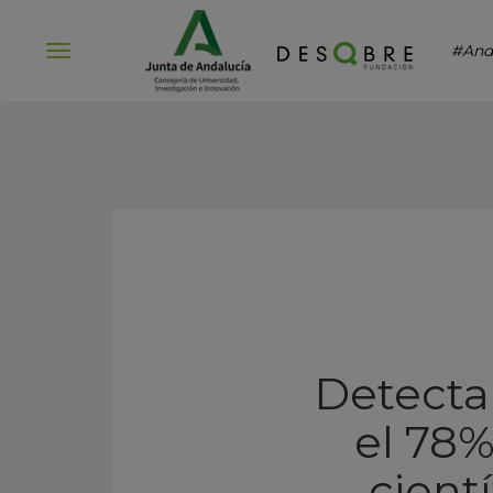
#And
Abrir
menú
Detectan
el 78%
cient