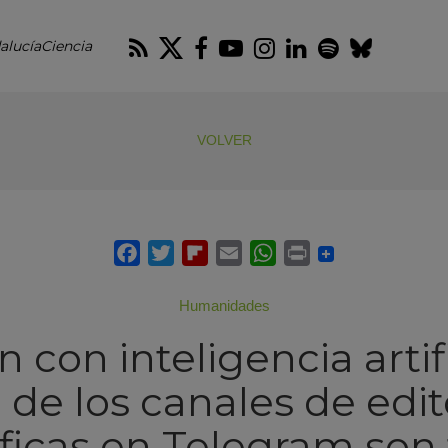
RSS
Twitter
Facebook
Youtube
Instagram
LinkedIn
Spotify
Blues
alucíaCiencia
VOLVER
Humanidades
 con inteligencia artif
 de los canales de edit
íficas en Telegram son 