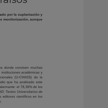
ado por la suplantación y
e monitorización, aunque
iva donde conviven muchas
e instituciones académicas y
acionales (U-CHASS) de la
udio que ha analizado este
 alarmante: el 78,38% de los
ID: Textos Universitarios de
 editores científicos en los
k.