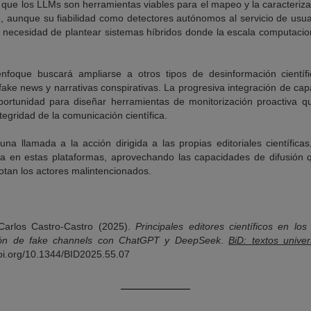
que los LLMs son herramientas viables para el mapeo y la caracterizac
, aunque su fiabilidad como detectores autónomos al servicio de usua
a necesidad de plantear sistemas híbridos donde la escala computacio
enfoque buscará ampliarse a otros tipos de desinformación científi
fake news y narrativas conspirativas. La progresiva integración de ca
ortunidad para diseñar herramientas de monitorización proactiva qu
tegridad de la comunicación científica.
una llamada a la acción dirigida a las propias editoriales científica
iva en estas plataformas, aprovechando las capacidades de difusión 
otan los actores malintencionados.
 Carlos Castro-Castro (2025).
Principales editores científicos en l
ción de fake channels con ChatGPT y DeepSeek
.
BiD:
textos univer
/doi.org/10.1344/BID2025.55.07