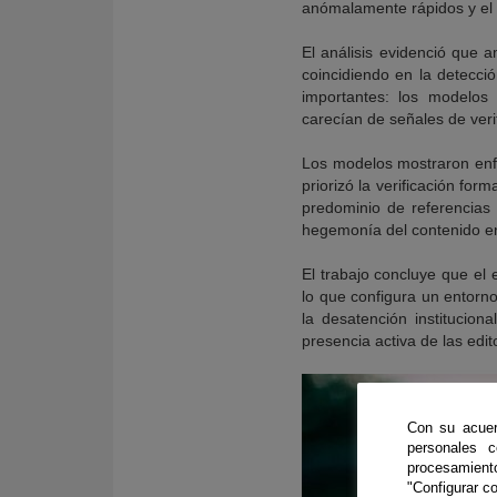
anómalamente rápidos y el u
El análisis evidenció que 
coincidiendo en la detecció
importantes: los modelos 
carecían de señales de veri
Los modelos mostraron enf
priorizó la verificación for
predominio de referencias 
hegemonía del contenido en
El trabajo concluye que el 
lo que configura un entorno
la desatención institucion
presencia activa de las edit
Con su acuer
personales 
procesamien
"Configurar co