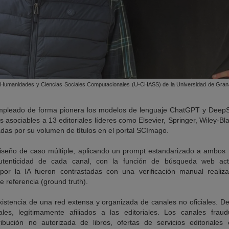
e Humanidades y Ciencias Sociales Computacionales (U-CHASS) de la Universidad de Grana
empleado de forma pionera los modelos de lenguaje ChatGPT y Dee
s asociables a 13 editoriales líderes como Elsevier, Springer, Wiley-B
adas por su volumen de títulos en el portal SCImago.
diseño de caso múltiple, aplicando un prompt estandarizado a ambos
tenticidad de cada canal, con la función de búsqueda web acti
 por la IA fueron contrastadas con una verificación manual realiza
 referencia (ground truth).
xistencia de una red extensa y organizada de canales no oficiales. De
es, legítimamente afiliados a las editoriales. Los canales fraud
ribución no autorizada de libros, ofertas de servicios editoriales