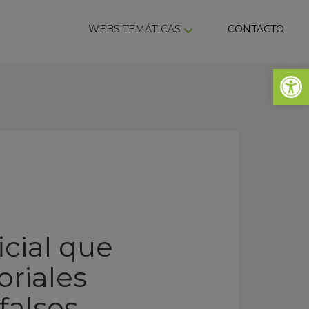
ky
WEBS TEMÁTICAS
CONTACTO
Abrir 
icial que
oriales
falsos