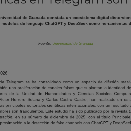
Universidad de Granada constata un ecosistema digital distorsion
los modelos de lenguaje ChatGPT y DeepSeek como herramientas d
Fuente:
Universidad de Granada
2026
ría Telegram se ha consolidado como un espacio de difusión mas
bién una proliferación de canales falsos que suplantan la identidad d
gadores de la Unidad de Humanidades y Ciencias Sociales Comput
Víctor Herrero Solana y Carlos Castro Castro, han realizado un est
 principales editoriales científicas internacionales, con un resultado
mbres son fraudulentos. Este estudio ha sido publicado por la revista
B
ntación
, en su número de diciembre de 2025, con el título Principales
aproximación a la detección de fake channels con ChatGPT y DeepSee