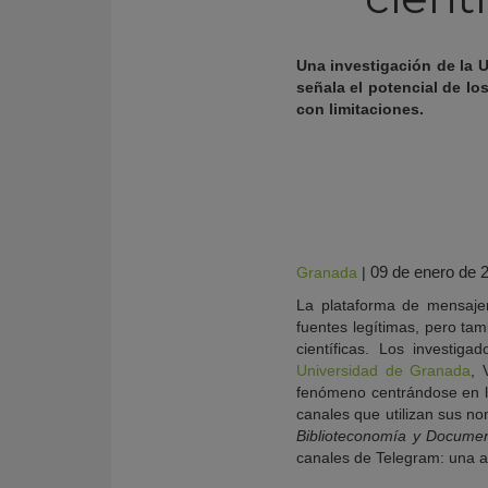
Una investigación de la 
señala el potencial de 
con limitaciones.
09 de enero de 
Granada
|
La plataforma de mensaje
KY
fuentes legítimas, pero tam
científicas. Los investi
Universidad de Granada
, 
fenómeno centrándose en las
canales que utilizan sus no
Biblioteconomía y Docume
canales de Telegram: una 