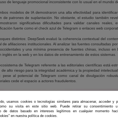
so de lenguaje promocional inconsistente con lo usual en el mundo de l
ambos modelos de IA demostraron una alta efectividad para identificar
n de patrones de suplantación. No obstante, el estudio también revel
mostraron significativas dificultades para validar canales reales, 
ficación fuerte como el check azul de Telegram o enlaces web corporati
oques distintos: DeepSeek evaluó la coherencia contextual del conte
mal de afiliaciones institucionales. Al analizar las fuentes consultadas p
occidentales y una mínima presencia de fuentes chinas, incluso en 
 inglés en la web y en los datos de entrenamiento de estos sistemas.
ecosistema de Telegram referente a las editoriales científicas está est
 de alto riesgo para la integridad académica y la propiedad intelectua
al: pese al potencial de Telegram como canal de divulgación robusta,
oriales cede el espacio a actores fraudulentos.
do, usamos cookies o tecnologías similares para almacenar, acceder y p
como su visita en este sitio web. Puede retirar su consentimiento u
to de datos basado en intereses legítimos en cualquier momento haci
okies" en nuestra política de cookies.