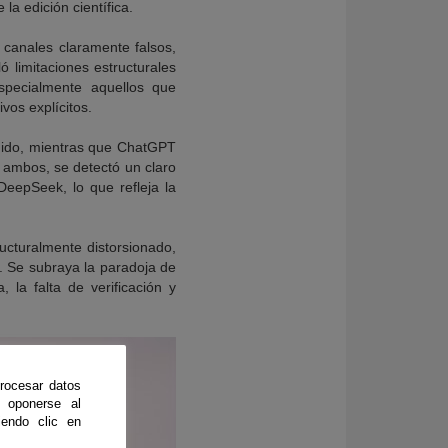
a edición científica.
 canales claramente falsos,
ó limitaciones estructurales
especialmente aquellos que
vos explícitos.
nido, mientras que ChatGPT
or ambos, se detectó un claro
DeepSeek, lo que refleja la
ructuralmente distorsionado,
l. Se subraya la paradoja de
 la falta de verificación y
rocesar datos
 oponerse al
endo clic en