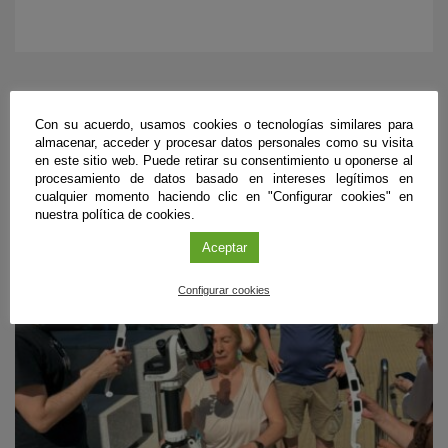
ÚLTIMAS PUBLICACIONES
Con su acuerdo, usamos cookies o tecnologías similares para
almacenar, acceder y procesar datos personales como su visita
en este sitio web. Puede retirar su consentimiento u oponerse al
procesamiento de datos basado en intereses legítimos en
cualquier momento haciendo clic en "Configurar cookies" en
#CienciaDirecta
nuestra política de cookies.
Aceptar
Configurar cookies