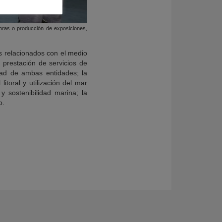
doras o producción de exposiciones,
as relacionados con el medio
 prestación de servicios de
idad de ambas entidades; la
itoral y utilización del mar
y sostenibilidad marina; la
o.