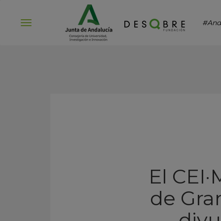
#And
Abrir
menú
El CEI·
de Gra
div