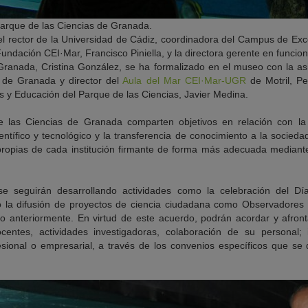
arque de las Ciencias de Granada.
el rector de la Universidad de Cádiz, coordinadora del Campus de Exc
Fundación CEI·Mar, Francisco Piniella, y la directora gerente en funci
Granada, Cristina González, se ha formalizado en el museo con la asi
 de Granada y director del
Aula del Mar CEI·Mar-UGR
de Motril, Pe
as y Educación del Parque de las Ciencias, Javier Medina.
 las Ciencias de Granada comparten objetivos en relación con la d
científico y tecnológico y la transferencia de conocimiento a la socie
propias de cada institución firmante de forma más adecuada mediante
e seguirán desarrollando actividades como la celebración del Dí
 o la difusión de proyectos de ciencia ciudadana como Observadores
do anteriormente. En virtud de este acuerdo, podrán acordar y afronta
ocentes, actividades investigadoras, colaboración de su personal;
esional o empresarial, a través de los convenios específicos que se d