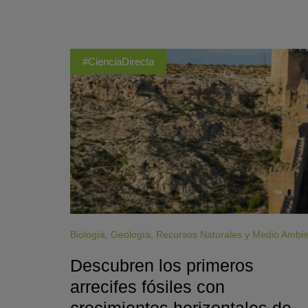
#CienciaDirecta
Biología
,
Geología
,
Recursos Naturales y Medio Ambi
Descubren los primeros
arrecifes fósiles con