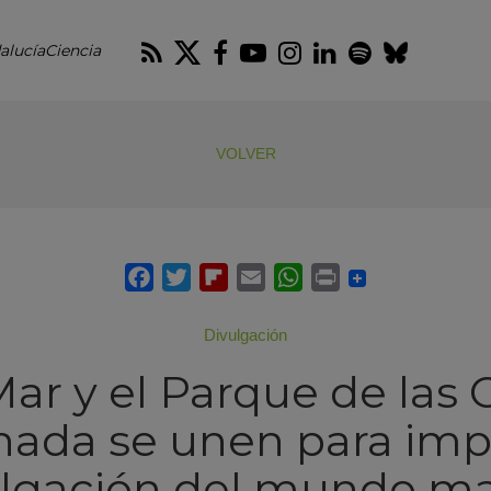
RSS
Twitter
Facebook
Youtube
Instagram
LinkedIn
Spotify
Blues
alucíaCiencia
VOLVER
Divulgación
Mar y el Parque de las 
nada se unen para impu
ulgación del mundo ma