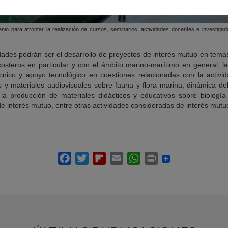
io para afrontar la realización de cursos, seminarios, actividades docentes e investiga
vidades podrán ser el desarrollo de proyectos de interés mutuo en tem
osteros en particular y con el ámbito marino-marítimo en general; la
écnico y apoyo tecnológico en cuestiones relacionadas con la activ
y materiales audiovisuales sobre fauna y flora marina, dinámica del l
a producción de materiales didácticos y educativos sobre biología 
de interés mutuo, entre otras actividades consideradas de interés mutu