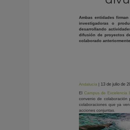
Ambas entidades firman 
investigadoras o prod
desarrollando actividad
difusión de proyectos d
colaborado anteriorment
13 de julio de 
Andalucía
|
KY
El
Campus de Excelencia I
convenio de colaboración p
colaboraciones que ya vení
acciones conjuntas.