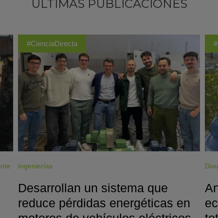
ÚLTIMAS PUBLICACIONES
#CienciaDirecta
#
ente
Ingenierías
Divu
Desarrollan un sistema que
An
reduce pérdidas energéticas en
ec