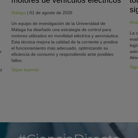
motores de vehículos eléctricos
to
si
Málaga
|
01 de agosto de 2026
And
Un equipo de investigación de la Universidad de
Málaga ha diseñado una estrategia de control para
La c
motores utilizados en movilidad eléctrica y aeronáutica.
eval
Esta técnica mejora la calidad de la corriente y predice
logí
el funcionamiento más adecuado, optimizando su
e
astr
eficiencia de consumo y respondiendo ante posibles
Alme
fallos.
Sig
Sigue leyendo
l