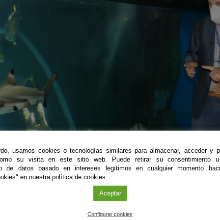
do, usamos cookies o tecnologías similares para almacenar, acceder y p
como su visita en este sitio web. Puede retirar su consentimiento u
to de datos basado en intereses legítimos en cualquier momento haci
okies" en nuestra política de cookies.
Aceptar
Configurar cookies