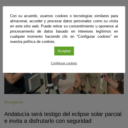
Con su acuerdo, usamos cookies o tecnologías similares para
#CienciaDirecta
almacenar, acceder y procesar datos personales como su visita
en este sitio web. Puede retirar su consentimiento u oponerse al
procesamiento de datos basado en intereses legítimos en
cualquier momento haciendo clic en "Configurar cookies" en
nuestra política de cookies.
Aceptar
Configurar cookies
Divulgación
Andalucía será testigo del eclipse solar parcial
e invita a disfrutarlo con seguridad