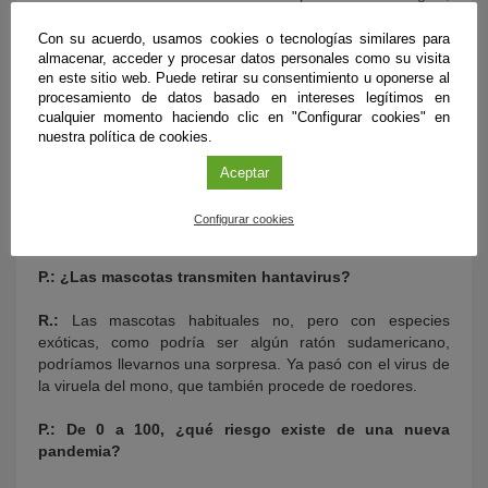
que se producen en mayor medida en interiores que en
exteriores. Airear los espacios es una de las medidas de
Con su acuerdo, usamos cookies o tecnologías similares para
almacenar, acceder y procesar datos personales como su visita
higiene más importantes, además de lavarse las manos,
en este sitio web. Puede retirar su consentimiento u oponerse al
para evitar contagios de cualquier tipo de virus, también del
procesamiento de datos basado en intereses legítimos en
hantavirus.
cualquier momento haciendo clic en "Configurar cookies" en
nuestra política de cookies.
P.: Ya que hablamos de animales, ¿todos los roedores
pueden transmitir hantavirus?
Aceptar
R.:
No, de ninguna manera y de hecho los que tenemos
Configurar cookies
cerca, ninguno.
P.: ¿Las mascotas transmiten hantavirus?
R.:
Las mascotas habituales no, pero con especies
exóticas, como podría ser algún ratón sudamericano,
podríamos llevarnos una sorpresa. Ya pasó con el virus de
la viruela del mono, que también procede de roedores.
P.: De 0 a 100, ¿qué riesgo existe de una nueva
pandemia?