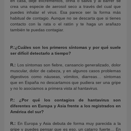
en casa, deje excrementos, orina o saliva y al barrer se
crea una especie de aerosol seco a través del cual que
puedes inhalar el virus. Esa parece ser la forma más
habitual de contagio. Aunque no se descarta que si tienes
contacto con la rata o el ratón y te haga un arañazo
también te puedas contagiar.
P.:¿Cuáles son los primeros síntomas y por qué suele
ser difícil detectarlo a tiempo?
R.:
Los síntomas son fiebre, cansancio generalizado, dolor
muscular, dolor de cabeza, y en algunos casos problemas
digestivos como náuseas, vómitos, diarreas… síntomas
que en España no descartamos que pudiera ser una gripe
y no lo asociamos a primera vista al hantavirus.
P.: ¿Por qué los contagios de hantavirus son
diferentes en Europa y Asia frente a los registrados en
América del sur?
R.:
En Europa y Asia debuta de forma muy parecida a la
gripe y puedes pensar que es eso, un catarro fuerte… En