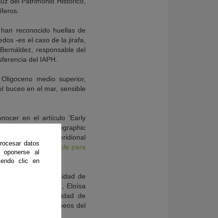
uz del Patrimonio Histórico,
feros.
 han reconocido huellas de
os -es el caso de la jirafa,
 Bernáldez, responsable del
sferencia del IAPH.
 Oligoceno medio superior,
l buceo en el mar, sensible
ocer en el artículo ‘Early
eninsula: palaeogeographic
no del punto más meridional
rocesar datos
hy
,
que está disponible para
 oponerse al
endo clic en
io Morales (Universidad de
a de Doñana, CSIC), Eloísa
na Santos (Universidad de
ado con fondos europeos del
ia.