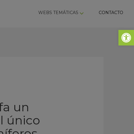
ky
WEBS TEMÁTICAS
CONTACTO
Abrir 
fa un
l único
íferos