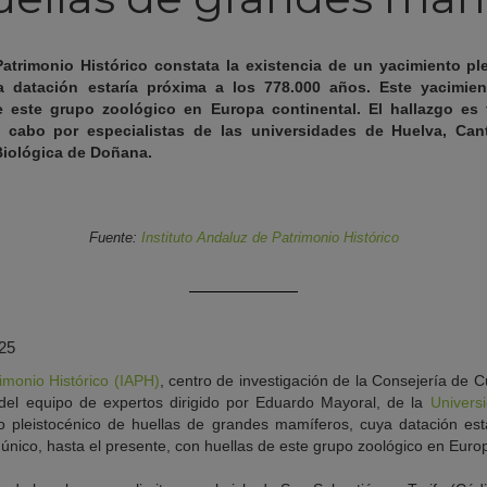
 Patrimonio Histórico constata la existencia de un yacimiento pl
 datación estaría próxima a los 778.000 años. Este yacimien
e este grupo zoológico en Europa continental. El hallazgo es f
a a cabo por especialistas de las universidades de Huelva, Can
Biológica de Doñana.
Fuente:
Instituto Andaluz de Patrimonio Histórico
025
rimonio Histórico (IAPH)
, centro de investigación de la Consejería de C
del equipo de expertos dirigido por Eduardo Mayoral, de la
Univers
to pleistocénico de huellas de grandes mamíferos, cuya datación est
 único, hasta el presente, con huellas de este grupo zoológico en Europ