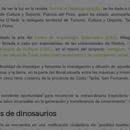
de ver la luz en la revista
Journal of Palaeogeography
, se ha dado a 
a de Cultura y Deporte, Patricia del Pozo, quien ha estado acompaña
a O´Neill, la delegada territorial de Turismo, Cultura y Deporte, Tan
é Primo.
ltado la jefa del
Centro de Arqueología Subacuática (CAS)
, Mila
nar llevada a cabo por especialistas de las universidades de Huelva,
C
Biológica de Doñana (CSIC)
, en el marco del proyecto
‘Vestigium. 
en las playas de Cádiz como motor económico y de participación social’
finalidad de investigar y fomentar la investigación y difusión de aquell
mar y la tierra, en la parte del litoral situada entre las máximas y mín
 cinco hitos costeros de la provincia de Cádiz: Tarifa, San Fernando,
excelente oportunidad para reconocer la extraordinaria trayectoria
na labor incansable en la generación y transferencia de conocimiento”,
as de dinosaurios
ión se encuentra en una notificación ciudadana de “posibles huella