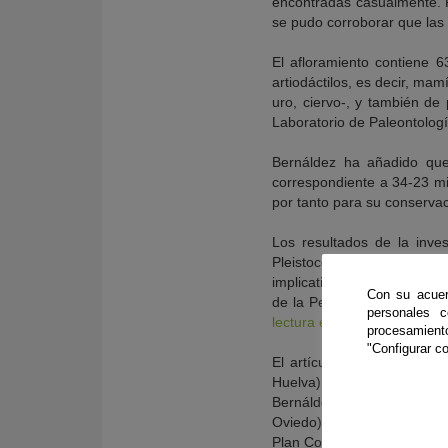
encontradas casualmente. Po
se pudo corroborar que las 
El afloramiento contiene 
artiodáctilos, es decir, ma
uro, ciervo-, y también de
Laboratorio de Paleontologí
Bernáldez ha añadido que 
correspondiente a 34-23 mi
por tanto para su conservac
Los resultados de la inve
Pleistocene vertebrate tr
implications’ (Huellas de 
Con su acuer
de la Península Ibérica: i
personales 
lectura en inglés,
en la pági
procesamien
"Configurar co
El artículo está firmado 
Huelva), Jérémy Duveau (U
Bernáldez-Sánchez, Esteb
Oviedo) e Ignacio Díaz-Mar
Plan Complementario de Cie