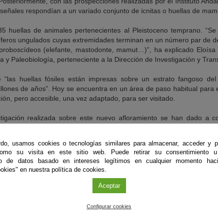
steriormente, con las prospecciones realizadas por el Instituto Andal
señales respondían a un variado conjunto de icnitas o huellas de mamí
635 huellas de animales pertenecientes al Pleistoceno temprano. “Se
míferos ungulados cuyas extremidades terminan en un número par de ded
 proboscídeos (elefante, mastodonte, mamut…)”, ha explicado Eloísa
a y Paleobiología, perteneciente a la Dirección de Investigación y Tran
“las huellas fósiles están impresas sobre un estrato fangoso del
llones de años”. Hoy se encuentra en un área de paso habitual para e
ión, pero accesible, una vez adaptado, para ser visitado.
stigación realizada sobre este nuevo afloramiento se han dado a con
acks impressed on oligocene beds from the southernmost iberian p
vertebrados del Pleistoceno temprano impresas en estratos del Oligoce
do, usamos cookies o tecnologías similares para almacenar, acceder y p
mplicaciones paleogeográficas) publicado en
Journal of Palaeogeograp
como su visita en este sitio web. Puede retirar su consentimiento u
na web de la revista.
to de datos basado en intereses legítimos en cualquier momento haci
okies" en nuestra política de cookies.
por Eduardo Mayoral Alfaro, Antonio Rodríguez Ramírez y Juan Anton
niversidad de Tübingen), Ricardo Díaz-Delgado (Estación Biológic
Aceptar
an García-Viñas, Mili Jiménez Melero y Milagros Alzaga (IAPH), A
tínez (Universidad de Cantabria). ‘Vestigium’ es un proyecto financi
Configurar cookies
ncias Marinas y del Plan de Recuperación, Transformación y Resilienc