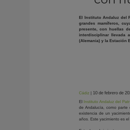
El Instituto Andaluz del
grandes mamíferos, cuya
presente, con huellas d
interdisciplinar llevad
(Alemania) y la Estación 
KY
10 de febrero de 2
Cádiz
|
El
Instituto Andaluz del Pat
de Andalucía, como parte 
existencia de un yacimien
años. Este yacimiento es el