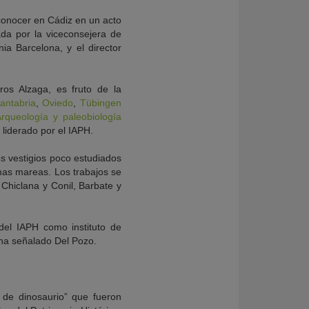
conocer en Cádiz en un acto
da por la viceconsejera de
ia Barcelona, y el director
gros Alzaga, es fruto de la
antabria
,
Oviedo
,
Tübingen
Arqueología y paleobiología
, liderado por el IAPH.
os vestigios poco estudiados
imas mareas. Los trabajos se
 Chiclana y Conil, Barbate y
 del IAPH como instituto de
 ha señalado Del Pozo.
s de dinosaurio” que fueron