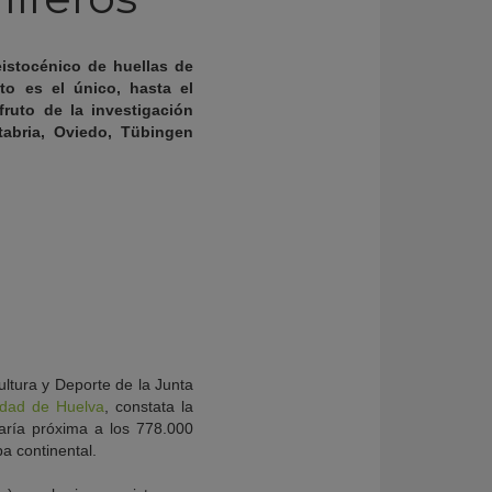
eistocénico de huellas de
to es el único, hasta el
ruto de la investigación
tabria, Oviedo, Tübingen
ultura y Deporte de la Junta
idad de Huelva
, constata la
aría próxima a los 778.000
a continental.