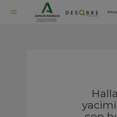
#And
Abrir
menú
Hall
yacimi
con h