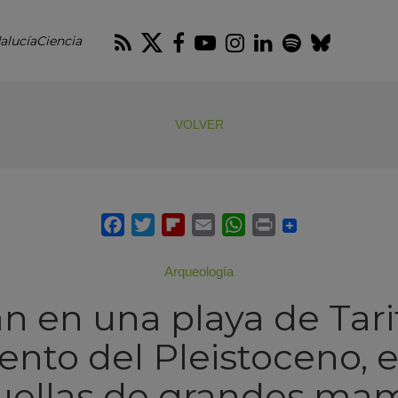
RSS
Twitter
Facebook
Youtube
Instagram
LinkedIn
Spotify
Blues
alucíaCiencia
VOLVER
Arqueología
an en una playa de Tari
ento del Pleistoceno, e
uellas de grandes mam