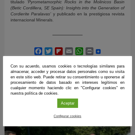
titulado
‘Pyrometamorphic Rocks in the Molinicos Basin
(Betic Cordillera, SE Spain): Insights into the Generation of
Cordierite Paralavas’
y publicado en la prestigiosa revista
internacional Minerals.
Con su acuerdo, usamos cookies o tecnologías similares para
almacenar, acceder y procesar datos personales como su visita
en este sitio web. Puede retirar su consentimiento u oponerse al
procesamiento de datos basado en intereses legítimos en
cualquier momento haciendo clic en "Configurar cookies" en
ÚLTIMAS PUBLICACIONES
nuestra política de cookies.
Aceptar
Configurar cookies
#CienciaDirecta