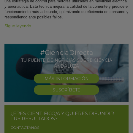
una estrategia de control para motores utilizados en movilidad eléctrica
y aeronáutica. Esta técnica mejora la calidad de la corriente y predice el
funcionamiento más adecuado, optimizando su eficiencia de consumo y
respondiendo ante posibles fallos.
Sigue leyendo
#CienciaDirecta
TU FUENTE DE NOTICIAS SOBRE CIENCIA
ANDALUZA
MÁS INFORMACIÓN
SUSCRÍBETE
¿ERES CIENTÍFICO/A Y QUIERES DIFUNDIR
TUS RESULTADOS?
CONTÁCTANOS