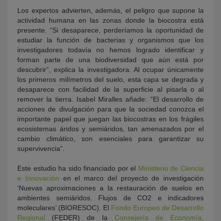
Los expertos advierten, además, el peligro que supone la
actividad humana en las zonas donde la biocostra está
presente.
“Si desaparece, perderíamos la oportunidad de
estudiar la función de bacterias y organismos que los
investigadores todavía no hemos logrado identificar y
forman parte de una biodiversidad que aún está por
descubrir”, explica la investigadora.
Al ocupar únicamente
los primeros milímetros del suelo, esta capa se degrada y
desaparece con facilidad de la superficie al pisarla o al
remover la tierra. Isabel Miralles añade: “El desarrollo de
acciones de divulgación
para que la sociedad conozca el
importante papel que juegan las biocostras en los frágiles
ecosistemas áridos y semiáridos, tan amenazados por el
cambio climático, son esenciales para garantizar su
supervivencia”.
Este estudio ha sido financiado por el
Ministerio de Ciencia
e Innovación
en el marco del proyecto de investigación
‘Nuevas aproximaciones a la restauración de suelos en
ambientes semiá
ridos. Flujos de CO
2
e indicadores
moleculares
’ (BIORESOC). El
Fondo Europeo de Desarrollo
Regional
(FEDER) de la
Consejerí
a de Econom
ía,