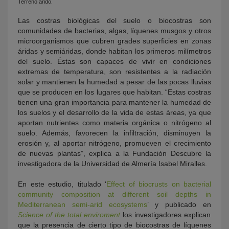
Terreno árido.
Las costras biológicas del suelo o biocostras son
comunidades de bacterias, algas, líquenes musgos y otros
microorganismos que cubren grades superficies en zonas
áridas y semiáridas, donde habitan los primeros milímetros
del suelo. Éstas son capaces de vivir en condiciones
extremas de temperatura, son resistentes a la radiación
solar y mantienen la humedad a pesar de las pocas lluvias
que se producen en los lugares que
habitan.
“Estas costras
tienen una gran importancia para mantener la humedad de
los suelos y el desarrollo de la vida de estas áreas, ya que
aportan n
utrientes como materia org
ánica o nitró
geno
al
suelo. Además, favorecen la infiltración, disminuyen la
erosión y, al aportar nitrógeno, promueven el crecimiento
de nuevas plantas”, explica a la Fundación Descubre la
investigadora de la Universidad de Almería Isabel Miralles.
En este estudio, titulado ‘
Effect of biocrusts on bacterial
community composition at different soil depths in
Mediterranean semi-arid ecosystems
’ y publicado en
Science of the total enviroment
los investigadores explican
que la presencia de cierto tipo de biocostras de líquenes