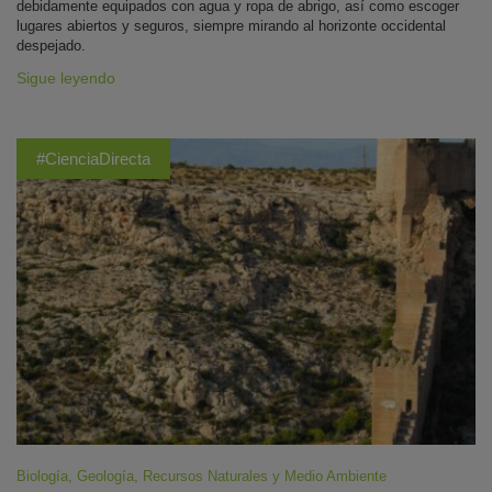
debidamente equipados con agua y ropa de abrigo, así como escoger
lugares abiertos y seguros, siempre mirando al horizonte occidental
despejado.
Sigue leyendo
#CienciaDirecta
Biología
,
Geología
,
Recursos Naturales y Medio Ambiente