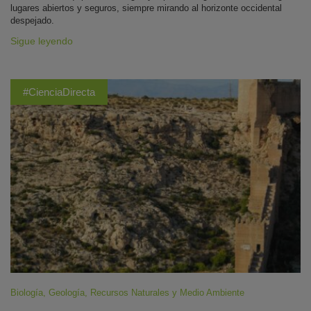
lugares abiertos y seguros, siempre mirando al horizonte occidental
despejado.
Sigue leyendo
#CienciaDirecta
Biología
,
Geología
,
Recursos Naturales y Medio Ambiente