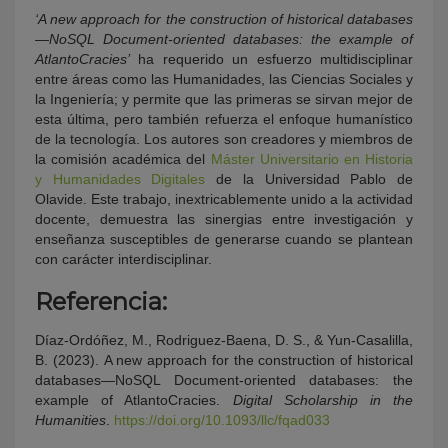
‘A new approach for the construction of historical databases
—NoSQL Document-oriented databases: the example of
AtlantoCracies’
ha requerido un esfuerzo multidisciplinar
entre áreas como las Humanidades, las Ciencias Sociales y
la Ingeniería; y permite que las primeras se sirvan mejor de
esta última, pero también refuerza el enfoque humanístico
de la tecnología. Los autores son creadores y miembros de
la comisión académica del
Máster Universitario en Historia
y Humanidades Digitales
de la Universidad Pablo de
Olavide. Este trabajo, inextricablemente unido a la actividad
docente, demuestra las sinergias entre investigación y
enseñanza susceptibles de generarse cuando se plantean
con carácter interdisciplinar.
Referencia:
Díaz-Ordóñez, M., Rodriguez-Baena, D. S., & Yun-Casalilla,
B. (2023). A new approach for the construction of historical
databases—NoSQL Document-oriented databases: the
example of AtlantoCracies.
Digital Scholarship in the
Humanities
.
https://doi.org/10.1093/llc/fqad033