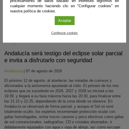
procesamiento de datos basado en intereses legítimos en
cualquier momento haciendo clic en "Configurar cookies" en
nuestra política de cookies.
Aceptar
Configurar cookies
Divulgación
Andalucía será testigo del eclipse solar parcial
e invita a disfrutarlo con seguridad
Andalucía
|
07 de agosto de 2026
El próximo 12 de agosto, al atardecer, las miradas de curiosos y
aficionados a la astronomía apuntarán al cielo. El primero de los tres
eclipses que se sucederán en 2026, 2027 y 2028 se iniciará a las
19:39, y llegará a su fase máxima hacia las 20:30, para finalizar entre
las 21:15 y 21:25, dependiendo de la zona dónde se observe. En
Andalucía se observará de forma parcial, y aunque el Sol no esté
totalmente oculto, los expertos recomiendan protección ocular con
gafas homologadas, evitar trucos caseros y poco efectivos como gafas
de sol convencionales, radiografías, CD o cristales ahumados, ir
debidamente equipados con agua y ropa de abrigo, así como escoger