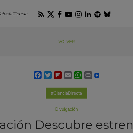
RSS
Twitter
Facebook
Youtube
Instagram
LinkedIn
Spotify
Blues
alucíaCiencia
VOLVER
#CienciaDirecta
Divulgación
ación Descubre estren