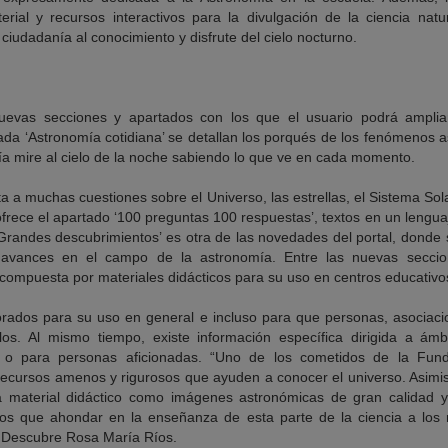
terial y recursos interactivos para la divulgación de la ciencia nat
ciudadanía al conocimiento y disfrute del cielo nocturno.
uevas secciones y apartados con los que el usuario podrá amplia
da ‘Astronomía cotidiana’ se detallan los porqués de los fenómenos a
ía mire al cielo de la noche sabiendo lo que ve en cada momento.
a muchas cuestiones sobre el Universo, las estrellas, el Sistema Solar
frece el apartado ‘100 preguntas 100 respuestas’, textos en un lengu
‘Grandes descubrimientos’ es otra de las novedades del portal, donde
 avances en el campo de la astronomía. Entre las nuevas seccio
 compuesta por materiales didácticos para su uso en centros educativo
orados para su uso en general e incluso para que personas, asociaci
los. Al mismo tiempo, existe información específica dirigida a ámbi
cos o para personas aficionadas. “Uno de los cometidos de la Fun
recursos amenos y rigurosos que ayuden a conocer el universo. Asim
 material didáctico como imágenes astronómicas de gran calidad y 
 los que ahondar en la enseñanza de esta parte de la ciencia a los
n Descubre Rosa María Ríos.