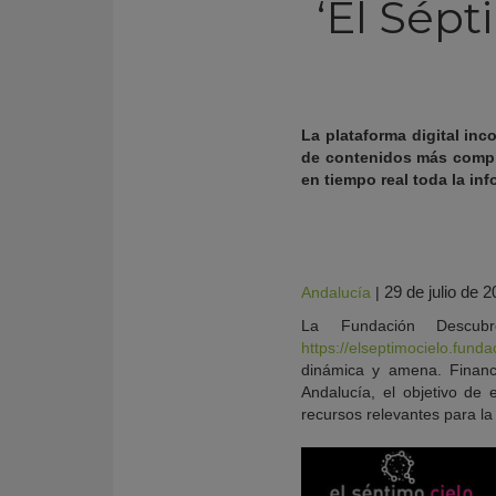
‘El Sépt
La plataforma digital in
de contenidos más comple
en tiempo real toda la in
29 de julio de 
Andalucía
|
La Fundación Descub
KY
https://elseptimocielo.fund
dinámica y amena. Financ
Andalucía, el objetivo de 
recursos relevantes para la