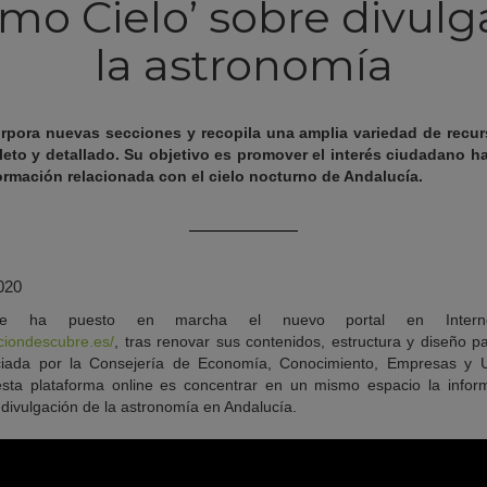
imo Cielo’ sobre divul
la astronomía
corpora nuevas secciones y recopila una amplia variedad de recu
to y detallado. Su objetivo es promover el interés ciudadano hac
formación relacionada con el cielo nocturno de Andalucía.
2020
re ha puesto en marcha el nuevo portal en Internet
aciondescubre.es/
, tras renovar sus contenidos, estructura y diseño pa
iada por la Consejería de Economía, Conocimiento, Empresas y U
esta plataforma online es concentrar en un mismo espacio la inform
 divulgación de la astronomía en Andalucía.