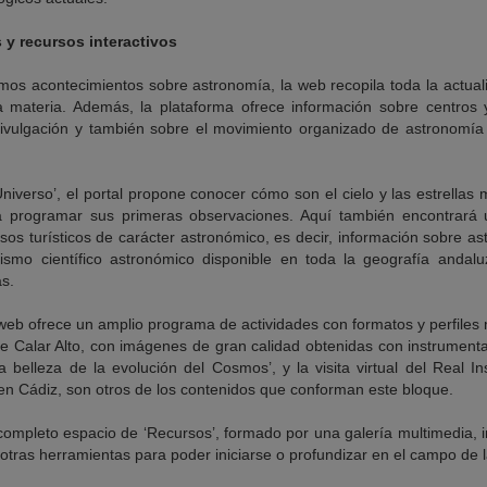
 y recursos interactivos
timos acontecimientos sobre astronomía, la web recopila toda la actua
 materia. Además, la plataforma ofrece información sobre centros y
divulgación y también sobre el movimiento organizado de astronomía 
Universo’, el portal propone conocer cómo son el cielo y las estrella
programar sus primeras observaciones. Aquí también encontrará u
sos turísticos de carácter astronómico, es decir, información sobre a
rismo científico astronómico disponible en toda la geografía andalu
as.
 web ofrece un amplio programa de actividades con formatos y perfiles 
 de Calar Alto, con imágenes de gran calidad obtenidas con instrumenta
la belleza de la evolución del Cosmos’, y la visita virtual del Real In
 Cádiz, son otros de los contenidos que conforman este bloque.
ompleto espacio de ‘Recursos’, formado por una galería multimedia, 
 otras herramientas para poder iniciarse o profundizar en el campo de l