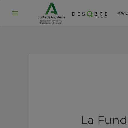
#And
Abrir
menú
La Fund