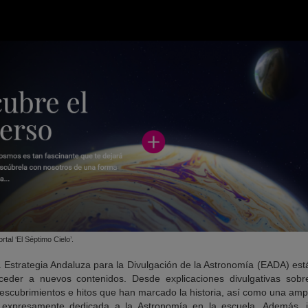
tal ‘El Séptimo Cielo’.
la Estrategia Andaluza para la Divulgación de la Astronomía (EADA) está
ceder a nuevos contenidos. Desde explicaciones divulgativas sob
escubrimientos e hitos que han marcado la historia, así como una amp
expresamente dedicada a la Astronomía en la escuela. Además, inc