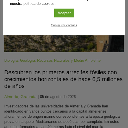
nuestra política de cookies.
Aceptar
Configurar cookies
Biología
,
Geología
,
Recursos Naturales y Medio Ambiente
Descubren los primeros arrecifes fósiles con
crecimientos horizontales de hace 6,5 millones
de años
Almería
,
Granada
|
05 de agosto de 2026
Investigadores de las universidades de Almería y Granada han
identificado en varios puntos cercanos a la capital almeriense
afloramientos de origen marino correspondientes a la época geológica
previa en la que el Mediterráneo se secó casi por completo. En estos
arrecifes formados a casi 40 metros bajo el nivel del mar, la