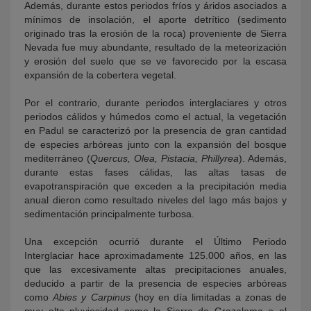
Además, durante estos periodos fríos y áridos asociados a
mínimos de insolación, el aporte detrítico (sedimento
originado tras la erosión de la roca) proveniente de Sierra
Nevada fue muy abundante, resultado de la meteorización
y erosión del suelo que se ve favorecido por la escasa
expansión de la cobertera vegetal.
Por el contrario, durante periodos interglaciares y otros
periodos cálidos y húmedos como el actual, la vegetación
en Padul se caracterizó por la presencia de gran cantidad
de especies arbóreas junto con la expansión del bosque
mediterráneo (
Quercus, Olea, Pistacia, Phillyrea
). Además,
durante estas fases cálidas, las altas tasas de
evapotranspiración que exceden a la precipitación media
anual dieron como resultado niveles del lago más bajos y
sedimentación principalmente turbosa.
Una excepción ocurrió durante el Último Periodo
Interglaciar hace aproximadamente 125.000 años, en las
que las excesivamente altas precipitaciones anuales,
deducido a partir de la presencia de especies arbóreas
como
Abies y Carpinus
(hoy en día limitadas a zonas de
muy alta pluviosidad como la Sierra de Grazalema o el