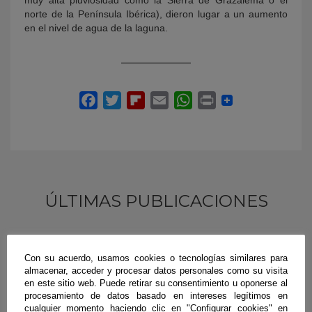
norte de la Península Ibérica), dieron lugar a un aumento
en el nivel de agua de la laguna.
ÚLTIMAS PUBLICACIONES
#CienciaDirecta
Con su acuerdo, usamos cookies o tecnologías similares para
almacenar, acceder y procesar datos personales como su visita
en este sitio web. Puede retirar su consentimiento u oponerse al
procesamiento de datos basado en intereses legítimos en
cualquier momento haciendo clic en "Configurar cookies" en