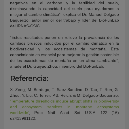
negativos en el carbono y la fertilidad del suelo,
disminuyendo la capacidad del suelo para ayudarnos a
mitigar el cambio climático”, explica el Dr. Manuel Delgado
Baquerizo, autor senior del trabajo y líder del BioFunLab
del IRNAS-CSIC.
“Estos resultados ponen en relieve la prevalencia de los
cambios bruscos inducidos por el cambio climático en la
biodiversidad y los ecosistemas de montaña. Este
conocimiento es esencial para mejorar la gestión sostenible
de los ecosistemas de montaña en un clima cambiante”,
añade el Dr. Guiyao Zhou, miembro del BioFunLab.
Referencia:
X. Zeng, M. Berdugo, T. Saez-Sandino, D. Tao, T. Ren, G.
Zhou, Y. Liu, C. Terrer, P.B. Reich, & M. Delgado-Baquerizo,
‘Temperature thresholds induce abrupt shifts in biodiversity
and ecosystem services in montane ecosystems
worldwide’
, Proc. Natl. Acad. Sci. U.S.A. 122 (16)
e2413981122.