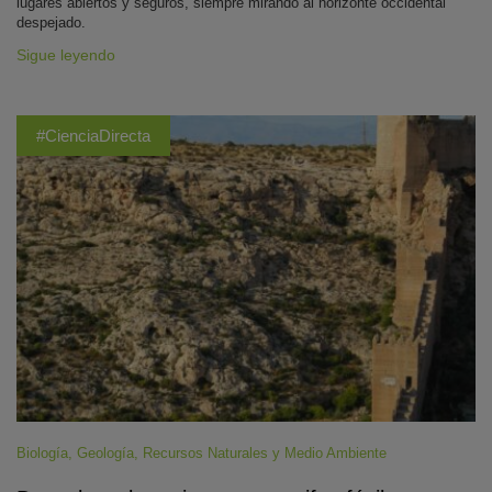
lugares abiertos y seguros, siempre mirando al horizonte occidental
despejado.
Sigue leyendo
#CienciaDirecta
Biología
,
Geología
,
Recursos Naturales y Medio Ambiente