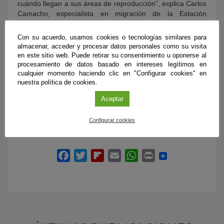
cuándo llegan a sus áreas de reproducción”, explica Carlos
Camacho, especialista en migración de la Estación
Biológica de Doñana. “Esa sincronización es cada vez más
importante en un mundo que se calienta rápidamente”,
Con su acuerdo, usamos cookies o tecnologías similares para
añade el investigador.
almacenar, acceder y procesar datos personales como su visita
Comprender cómo se conectan las áreas de cría y de
en este sitio web. Puede retirar su consentimiento u oponerse al
invernada permitirá predecir mejor la capacidad de
procesamiento de datos basado en intereses legítimos en
cualquier momento haciendo clic en "Configurar cookies" en
adaptación de las especies migratorias ante los cambios
nuestra política de cookies.
ambientales. Igualmente, ayudará a diseñar estrategias de
conservación más eficaces para unas aves que dependen
Aceptar
de ecosistemas situados en distintos continentes.
Configurar cookies