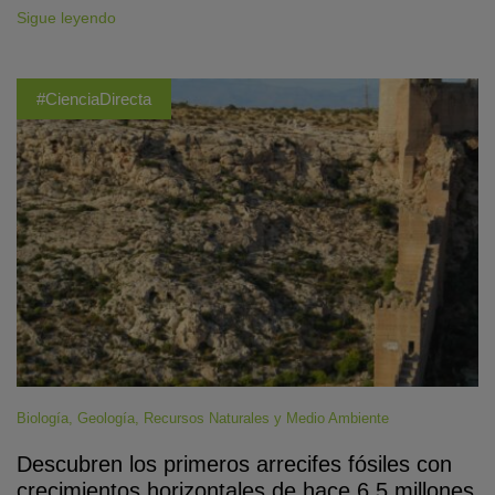
Sigue leyendo
#CienciaDirecta
Biología
,
Geología
,
Recursos Naturales y Medio Ambiente
Descubren los primeros arrecifes fósiles con
crecimientos horizontales de hace 6,5 millones