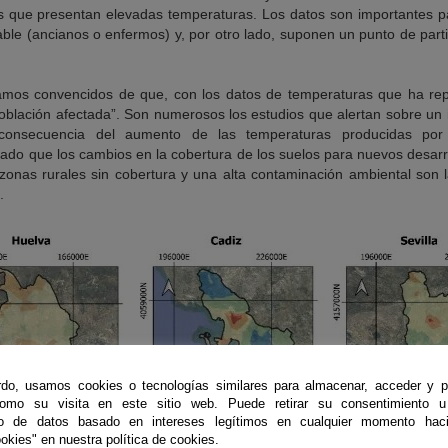
 que presentan elevadas temperaturas. Los datos son importantes pa
ble (ancianos o enfermos) y, por otro lado, suponen un punto de part
amos convencidos de que, con los datos de temperaturas que ha re
 población afectada”. Son numerosos los estudios que alertan sobre u
consecuencia del aumento de las temperaturas producidas por 
ado que los cambios en la cobertura de los suelos para nuevos desar
onas rurales sin cobertura y una alta contaminación ambiental son l
.
do, usamos cookies o tecnologías similares para almacenar, acceder y p
como su visita en este sitio web. Puede retirar su consentimiento u
to de datos basado en intereses legítimos en cualquier momento haci
okies" en nuestra política de cookies.