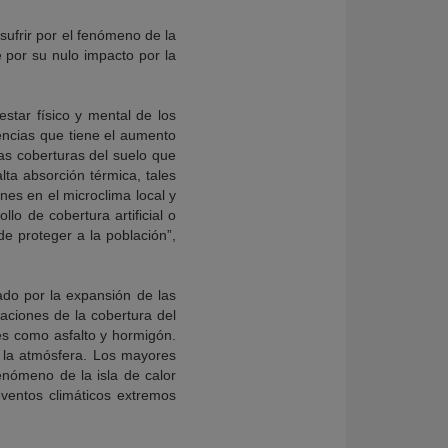
sufrir por el fenómeno de la
e por su nulo impacto por la
star físico y mental de los
uencias que tiene el aumento
las coberturas del suelo que
ta absorción térmica, tales
nes en el microclima local y
lo de cobertura artificial o
de proteger a la población”,
ado por la expansión de las
aciones de la cobertura del
es como asfalto y hormigón.
a la atmósfera. Los mayores
enómeno de la isla de calor
ventos climáticos extremos