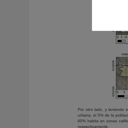
Por otro lado, y teniendo 
urbana, el 5% de la poblac
60% habita en zonas califi
respectivamente.