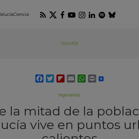
RSS
Twitter
Facebook
Youtube
Instagram
LinkedIn
Spotify
Blues
alucíaCiencia
VOLVER
Ingenierías
 la mitad de la pobla
ucía vive en puntos u
calientes