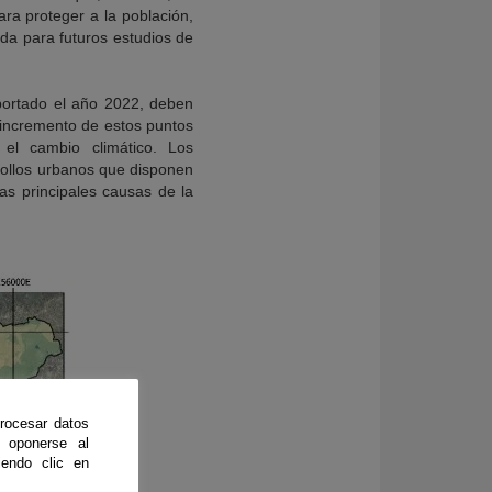
ra proteger a la población,
ida para futuros estudios de
portado el año 2022, deben
n incremento de estos puntos
el cambio climático. Los
rollos urbanos que disponen
as principales causas de la
rocesar datos
 oponerse al
endo clic en