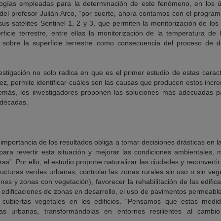
ologías empleadas para la determinación de este fenómeno, en los ú
 del profesor Julián Arco, “por suerte, ahora contamos con el progra
s satélites Sentinel 1, 2 y 3, que permiten la monitorización de los
icie terrestre, entre ellas la monitorización de la temperatura de l
sobre la superficie terrestre como consecuencia del proceso de d
estigación no solo radica en que es el primer estudio de estas carac
vez, permite identificar cuáles son las causas que producen estos inc
demás, los investigadores proponen las soluciones más adecuadas par
 décadas.
 importancia de los resultados obliga a tomar decisiones drásticas en 
para revertir esta situación y mejorar las condiciones ambientales, m
s”. Por ello, el estudio propone naturalizar las ciudades y reconvertir 
ructuras verdes urbanas, controlar las zonas rurales sin uso o sin v
iones y zonas con vegetación), favorecer la rehabilitación de las edific
edificaciones de zonas en desarrollo, el uso de pavimentos permeables
 cubiertas vegetales en los edificios. “Pensamos que estas medid
as urbanas, transformándolas en entornos resilientes al cambio 