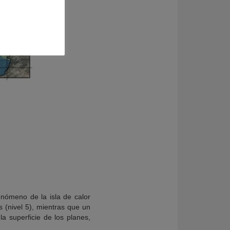
enómeno de la isla de calor
 (nivel 5), mientras que un
a superficie de los planes,