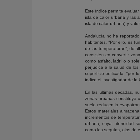
Este índice permite evaluar
isla de calor urbana y las 
isla de calor urbana) y valo
Andalucía no ha reportado 
habitantes. “Por ello, es f
de las temperaturas”, detal
consisten en convertir zon
como asfalto, ladrillo o so
perjudica a la salud de los
superficie edificada, “por 
indica el investigador de l
En las últimas décadas, nu
zonas urbanas constituye u
suelo reducen la evapotran
Estos materiales almacenan
incrementos de temperatura
urbana, cuya intensidad s
como las sequías, olas de ca