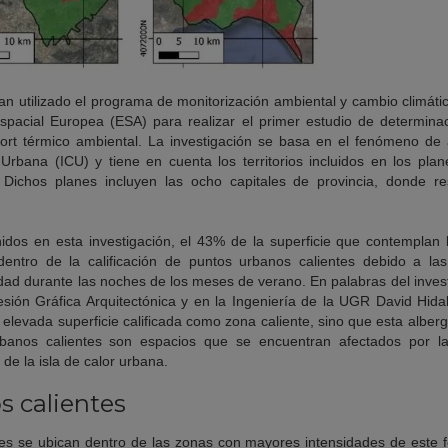
an utilizado el programa de monitorización ambiental y cambio climátic
Espacial Europea (ESA) para realizar el primer estudio de determina
nfort térmico ambiental. La investigación se basa en el fenómeno de 
rbana (ICU) y tiene en cuenta los territorios incluidos en los pla
 Dichos planes incluyen las ocho capitales de provincia, donde r
idos en esta investigación, el 43% de la superficie que contemplan 
dentro de la calificación de puntos urbanos calientes debido a las
ad durante las noches de los meses de verano. En palabras del investi
ión Gráfica Arquitectónica y en la Ingeniería de la UGR David Hidal
a elevada superficie calificada como zona caliente, sino que esta alber
rbanos calientes son espacios que se encuentran afectados por la
de la isla de calor urbana.
s calientes
tes se ubican dentro de las zonas con mayores intensidades de este 