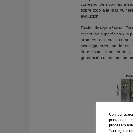
corresponden con las áreas
sobre todo a la más vulnera
evolución.
David Hidalgo añade: “Est
crecer las superficies y la
urbanos calientes como 
investigadores han demostr
de escasas zonas verdes, z
generación de estos puntos
Con su acuer
personales 
procesamien
"Configurar co