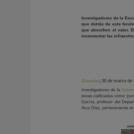
Investigadores de la Escu
que detrás de este fenóm
que absorben el calor. E
incrementar las infraestr
30 de marzo de
Granada
|
KY
Investigadores de la
Unive
áreas calificadas como ‘pun
García, profesor del Depart
Arco Díaz, perteneciente a