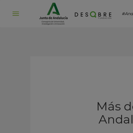
#And
Abrir
menú
Más de
Andal