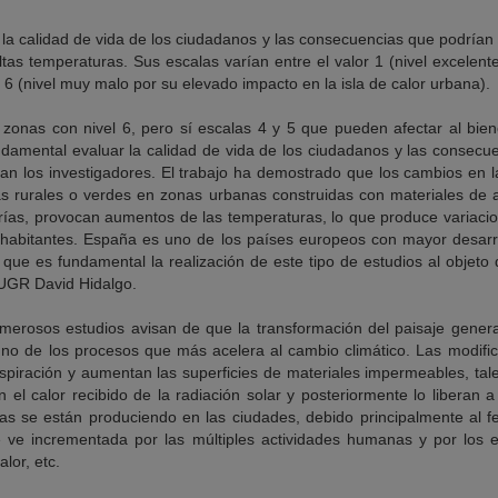
 la calidad de vida de los ciudadanos y las consecuencias que podrían 
altas temperaturas. Sus escalas varían entre el valor 1 (nivel excelent
r 6 (nivel muy malo por su elevado impacto en la isla de calor urbana).
zonas con nivel 6, pero sí escalas 4 y 5 que pueden afectar al biene
undamental evaluar la calidad de vida de los ciudadanos y las consec
lan los investigadores. El trabajo ha demostrado que los cambios en 
as rurales o verdes en zonas urbanas construidas con materiales de al
lerías, provocan aumentos de las temperaturas, lo que produce variacio
 habitantes. España es uno de los países europeos con mayor desarrol
lo que es fundamental la realización de este tipo de estudios al objeto 
a UGR David Hidalgo.
merosos estudios avisan de que la transformación del paisaje gener
no de los procesos que más acelera al cambio climático. Las modific
spiración y aumentan las superficies de materiales impermeables, tal
 el calor recibido de la radiación solar y posteriormente lo liberan 
s se están produciendo en las ciudades, debido principalmente al f
e ve incrementada por las múltiples actividades humanas y por los e
lor, etc.