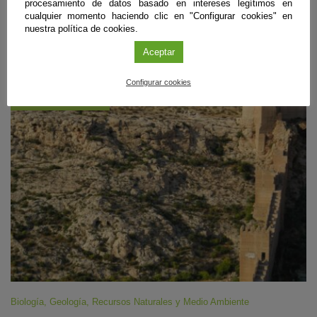
procesamiento de datos basado en intereses legítimos en
lugares abiertos y seguros, siempre mirando al horizonte occidental
cualquier momento haciendo clic en "Configurar cookies" en
despejado.
nuestra política de cookies.
Sigue leyendo
Aceptar
Configurar cookies
#CienciaDirecta
Biología
,
Geología
,
Recursos Naturales y Medio Ambiente