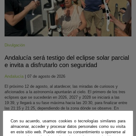
Divulgación
Andalucía será testigo del eclipse solar parcial
e invita a disfrutarlo con seguridad
Andalucía
|
07 de agosto de 2026
El próximo 12 de agosto, al atardecer, las miradas de curiosos y
aficionados a la astronomía apuntarán al cielo. El primero de los tres
eclipses que se sucederán en 2026, 2027 y 2028 se iniciará a las
19:39, y llegará a su fase máxima hacia las 20:30, para finalizar entre
las 21:15 y 21:25, dependiendo de la zona dónde se observe. En
Andalucía se observará de forma parcial, y aunque el Sol no esté
totalmente oculto, los expertos recomiendan protección ocular con
Con su acuerdo, usamos cookies o tecnologías similares para
gafas homologadas, evitar trucos caseros y poco efectivos como gafas
almacenar, acceder y procesar datos personales como su visita
de sol convencionales, radiografías, CD o cristales ahumados, ir
en este sitio web. Puede retirar su consentimiento u oponerse al
debidamente equipados con agua y ropa de abrigo, así como escoger