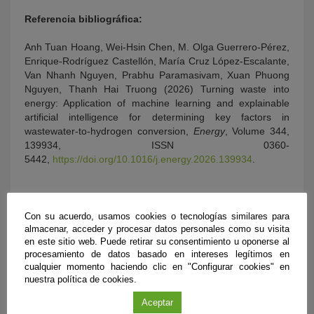
Referencia bibliográfica:
Anh Tuan Hoang, Wei-Hsin Chen, M. Olga Guerrero-Pérez,
Enrique-Rodríguez Castellón, María Cruz López-Escalante,
Van Nhanh Nguyen, Prabhu Paramasivam, Xuan Phuong
Nguyen, Thanh Hai Truong (2026) Turning waste into
energy: Application of machine learning and explainable
artificial intelligence for determining key factors in
wastewater-to-hydrogen conversion,
Energy
, Volume 344,
139934, ISSN 0360-
5442,
https://doi.org/10.1016/j.energy.2026.139934
.
Con su acuerdo, usamos cookies o tecnologías similares para
almacenar, acceder y procesar datos personales como su visita
en este sitio web. Puede retirar su consentimiento u oponerse al
procesamiento de datos basado en intereses legítimos en
cualquier momento haciendo clic en "Configurar cookies" en
nuestra política de cookies.
Aceptar