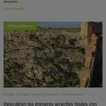
despejado.
Sigue leyendo
#CienciaDirecta
Biología
,
Geología
,
Recursos Naturales y Medio Ambiente
Descubren los primeros arrecifes fósiles con