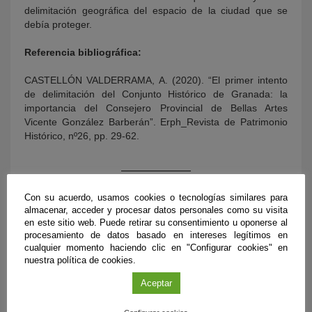
delimitación geográfica del espacio de la ciudad que se
debía proteger.
Referencia bibliográfica:
CASTELLÓN VALDERRAMA, A. (2020). “El primer intento
de delimitación del Conjunto Histórico de Granada: la
importancia del Consejero Provincial de Bellas Artes
Vicente González Barberán”. Erph_Revista de Patrimonio
Histórico, nº26, pp. 29-62.
Con su acuerdo, usamos cookies o tecnologías similares para
almacenar, acceder y procesar datos personales como su visita
en este sitio web. Puede retirar su consentimiento u oponerse al
procesamiento de datos basado en intereses legítimos en
cualquier momento haciendo clic en "Configurar cookies" en
nuestra política de cookies.
Aceptar
ÚLTIMAS PUBLICACIONES