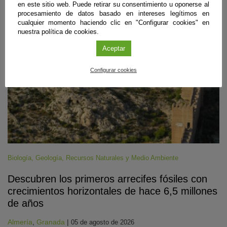
en este sitio web. Puede retirar su consentimiento u oponerse al
#CienciaDirecta
procesamiento de datos basado en intereses legítimos en
cualquier momento haciendo clic en "Configurar cookies" en
nuestra política de cookies.
Aceptar
Configurar cookies
Biología
,
Geología
,
Recursos Naturales y Medio Ambiente
Descubren los primeros arrecifes fósiles con
crecimientos horizontales de hace 6,5 millones
de años
Almería
,
Granada
|
05 de agosto de 2026