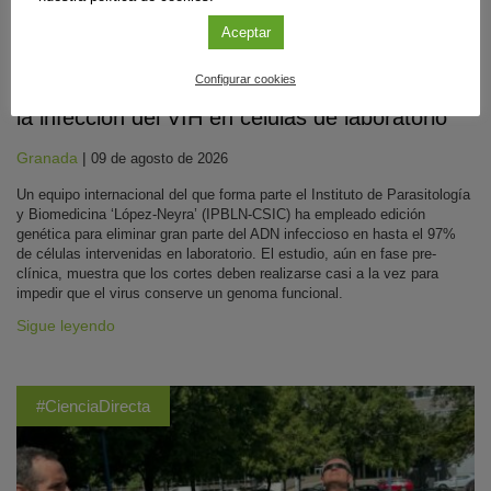
Aceptar
Biomedicina
Configurar cookies
Diseñan unas ‘tijeras moleculares’ que frenan
la infección del VIH en células de laboratorio
Granada
|
09 de agosto de 2026
Un equipo internacional del que forma parte el Instituto de Parasitología
y Biomedicina ‘López-Neyra’ (IPBLN-CSIC) ha empleado edición
genética para eliminar gran parte del ADN infeccioso en hasta el 97%
de células intervenidas en laboratorio. El estudio, aún en fase pre-
clínica, muestra que los cortes deben realizarse casi a la vez para
impedir que el virus conserve un genoma funcional.
Sigue leyendo
#CienciaDirecta