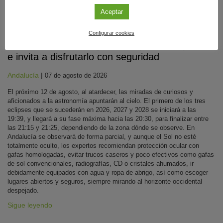
Aceptar
Divulgación
Configurar cookies
Andalucía será testigo del eclipse solar parcial
e invita a disfrutarlo con seguridad
Andalucía
|
07 de agosto de 2026
El próximo 12 de agosto, al atardecer, las miradas de curiosos y
aficionados a la astronomía apuntarán al cielo. El primero de los tres
eclipses que se sucederán en 2026, 2027 y 2028 se iniciará a las
19:39, y llegará a su fase máxima hacia las 20:30, para finalizar entre
las 21:15 y 21:25, dependiendo de la zona dónde se observe. En
Andalucía se observará de forma parcial, y aunque el Sol no esté
totalmente oculto, los expertos recomiendan protección ocular con
gafas homologadas, evitar trucos caseros y poco efectivos como gafas
de sol convencionales, radiografías, CD o cristales ahumados, ir
debidamente equipados con agua y ropa de abrigo, así como escoger
lugares abiertos y seguros, siempre mirando al horizonte occidental
despejado.
Sigue leyendo