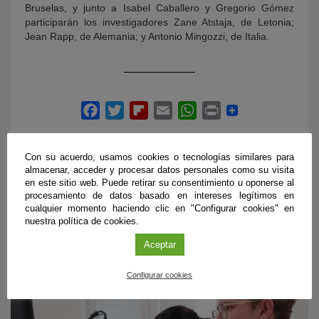
Bruselas, y junto a Isabel Caballero y Gregorio Gómez
participarán los investigadores Zane Atstaja, de Letonia;
Jean Rapp, de Alemania; y Antonio Mingozzi, de Italia.
Con su acuerdo, usamos cookies o tecnologías similares para
almacenar, acceder y procesar datos personales como su visita
en este sitio web. Puede retirar su consentimiento u oponerse al
procesamiento de datos basado en intereses legítimos en
ÚLTIMAS PUBLICACIONES
cualquier momento haciendo clic en "Configurar cookies" en
nuestra política de cookies.
Aceptar
#CienciaDirecta
Configurar cookies