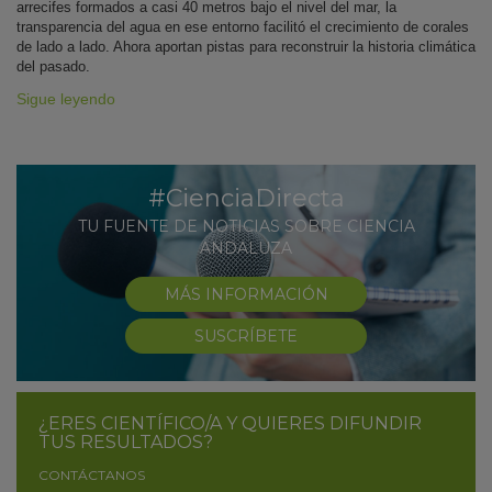
arrecifes formados a casi 40 metros bajo el nivel del mar, la
transparencia del agua en ese entorno facilitó el crecimiento de corales
de lado a lado. Ahora aportan pistas para reconstruir la historia climática
del pasado.
Sigue leyendo
#CienciaDirecta
TU FUENTE DE NOTICIAS SOBRE CIENCIA
ANDALUZA
MÁS INFORMACIÓN
SUSCRÍBETE
¿ERES CIENTÍFICO/A Y QUIERES DIFUNDIR
TUS RESULTADOS?
CONTÁCTANOS