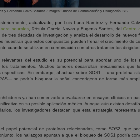
ez y Fernando Calvo Baltanas / Imagen: Unidad de Comunicación y Divulgación IBiS
posteriormente, actualizado, por Luis Luna Ramírez y Fernando Cal
madre neurales
, Rósula García Navas y Eugenio Santos, del
Centro 
de tres décadas de investigación y analiza el desarrollo de nuevos 
dos muestran que estos compuestos pueden frenar el crecimiento de c
te cuando se utilizan en combinación con otros tratamientos dirigidos
relevantes del estudio es su potencial para abordar uno de los 
 a los tratamientos. Muchos tumores desarrollan mecanismos que le
es específicas. Sin embargo, al actuar sobre SOS1 —una proteína sit
 RAS— se podría bloquear la señal cancerígena de forma más amplia
nhibidores ya han comenzado a evaluarse en ensayos clínicos en pac
ificativo en su posible aplicación médica. Aunque aún existen desafí
darios, los investigadores destacan que esta estrategia representa 
 el papel potencial de proteínas relacionadas, como SOS2, que po
onjunto, los hallazgos apuntan a que el bloqueo de SOS1 podría conv