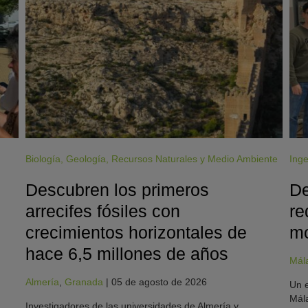
Biología
,
Geología
,
Recursos Naturales y Medio Ambiente
Inge
Descubren los primeros
De
arrecifes fósiles con
re
crecimientos horizontales de
mo
hace 6,5 millones de años
Mál
Almería
,
Granada
|
05 de agosto de 2026
Un e
Mála
Investigadores de las universidades de Almería y