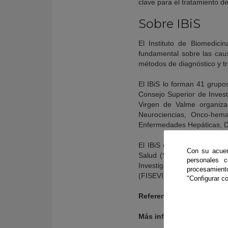
clave para el tratamiento de
Sobre IBiS
El Instituto de Biomedicin
fundamental sobre las cau
métodos de diagnóstico y t
El IBiS lo forman 41 grupos
Consejo Superior de Invest
Virgen de Valme organiza
Neurociencias, Onco-hemat
Enfermedades Hepáticas, Di
El IBiS depende institucio
Con su acuer
Salud (SAS); la Consejería
personales 
Investigaciones Científicas
procesamien
(FISEVI).
"Configurar co
Referencia:
https://doi.or
Más información: