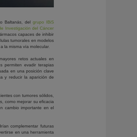
vo Baltanás, del
grupo IBiS
de Investigación del Cáncer
fármacos capaces de inhibir
élulas tumorales en modelos
 a la misma vía molecular.
mayores retos actuales en
s permiten evadir terapias
uada en una posición clave
 y reducir la aparición de
ientes con tumores sólidos,
os, como mejorar su eficacia
un cambio importante en el
drían complementar futuras
ertirse en una herramienta