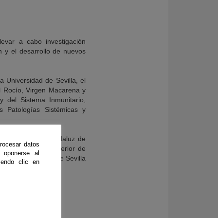
llevar a cabo investigación
 y el desarrollo de nuevos
a Universidad de Sevilla, el
el Rocío, Virgen Macarena y
 del Sistema Inmunitario,
as Patologías Sistémicas y
cía; el Servicio Andaluz de
rocesar datos
la y el Consejo Superior de
 oponerse al
tigación en Salud de Sevilla
endo clic en