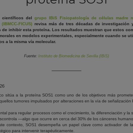
r científicos del
grupo IBiS Fisiopatología de células madre n
r (IBMCC-FICUS)
revisa más de tres décadas de investigación y 
de inhibir esta proteína. Los resultados muestran que estos co
umorales en modelos experimentales, especialmente cuando se ut
os a la misma vía molecular.
Fuente:
Instituto de Biomedicina de Sevilla (IBiS)
026
fico sitúa a la proteína SOS1 como uno de los objetivos más promete
quellos tumores impulsados por alteraciones en la vía de señalizació
ntal para regular procesos como el crecimiento, la diferenciación y la s
scontrola —algo que ocurre en cerca del 30% de los cánceres huma
 este contexto, SOS1 desempeña un papel clave como activador de la
tégico para intervenir terapéuticamente.