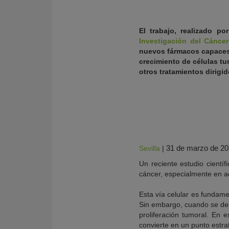
El trabajo, realizado po
Investigación del Cánce
nuevos fármacos capaces 
crecimiento de células t
otros tratamientos dirigid
31 de marzo de 2
Sevilla
|
KY
Un reciente estudio cientí
cáncer, especialmente en a
Esta vía celular es fundame
Sin embargo, cuando se de
proliferación tumoral. En
convierte en un punto estra