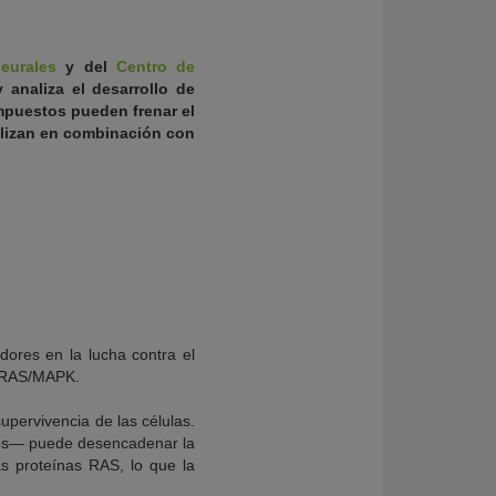
eurales
y del
Centro de
analiza el desarrollo de
mpuestos pueden frenar el
ilizan en combinación con
dores en la lucha contra el
n RAS/MAPK.
upervivencia de las células.
nos— puede desencadenar la
s proteínas RAS, lo que la