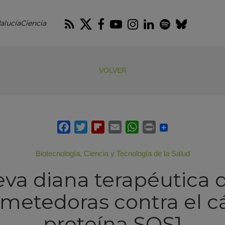
RSS
Twitter
Facebook
Youtube
Instagram
LinkedIn
Spotify
Blues
alucíaCiencia
VOLVER
Biotecnología
,
Ciencia y Tecnología de la Salud
va diana terapéutica 
ometedoras contra el cá
proteína SOS1