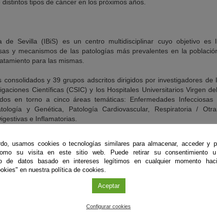
 distintos tipos de cáncer en los próximos años.
a de Sevilla (IBiS) es un centro multidisciplinar cuyo objetivo es 
sas y mecanismos de las patologías más prevalentes en la población
ratamiento para las mismas.
 consolidados y 39 grupos adscritos dirigidos por investigadores de l
igaciones Científicas (CSIC) y los Hospitales Universitarios Virgen d
dos en torno a cinco áreas temáticas: Enfermedades Infecciosas y
ología y Genética, Patología Cardiovascular, Respiratoria / Otr
gestivas e Inflamatorias.
nalmente de la Consejería de Salud y Consumo de la Junta de Andalu
do, usamos cookies o tecnologías similares para almacenar, acceder y p
 de Universidad, Investigación e Innovación; la Universidad de Sevil
como su visita en este sitio web. Puede retirar su consentimiento u
 (CSIC). Y está gestionado por la Fundación para la Gestión de la Inves
to de datos basado en intereses legítimos en cualquier momento haci
okies" en nuestra política de cookies.
Aceptar
g/10.1186/s12943-026-02632-7
Configurar cookies