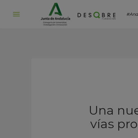
#And
Abrir
menú
Una nue
vías pr