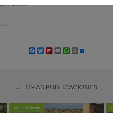
Divulgación| UCC+i
s.es
ÚLTIMAS PUBLICACIONES
#CienciaDirecta
#