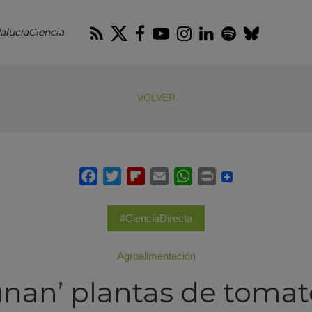
RSS
Twitter
Facebook
Youtube
Instagram
LinkedIn
Spotify
Blues
alucíaCiencia
VOLVER
#CienciaDirecta
Agroalimentación
unan’ plantas de tomat