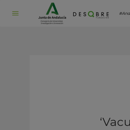
#And
Abrir
menú
‘Vac