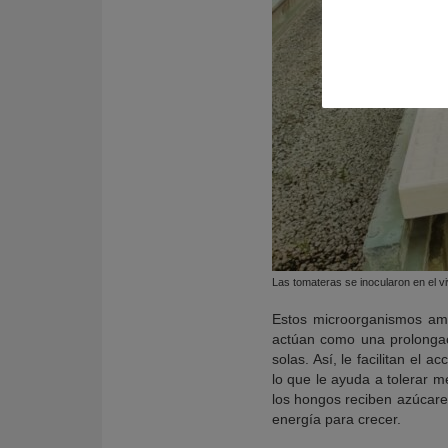
Las tomateras se inocularon en el vi
Estos microorganismos amp
actúan como una prolongac
solas. Así, le facilitan el
lo que le ayuda a tolerar m
los hongos reciben azúcares
energía para crecer.