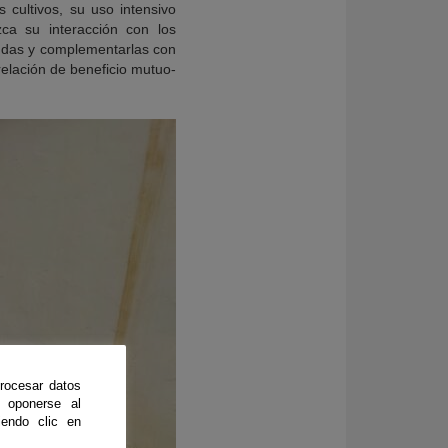
s cultivos, su uso intensivo
a su interacción con los
endas y complementarlas con
elación de beneficio mutuo-
rocesar datos
 oponerse al
endo clic en