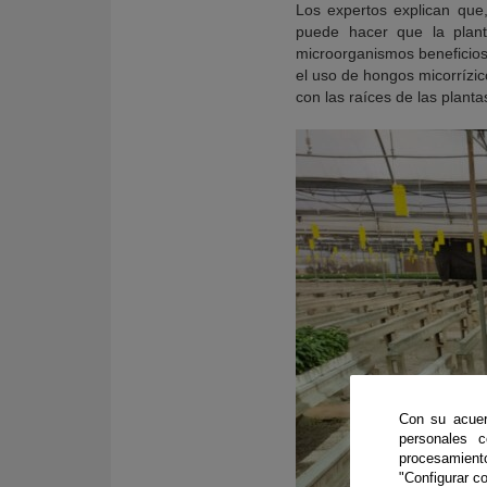
Los expertos explican que, 
puede hacer que la plan
microorganismos beneficios
el uso de hongos micorrízi
con las raíces de las planta
Con su acuer
personales 
procesamien
"Configurar co