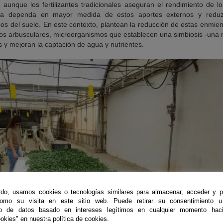
aunque los fertilizantes tradicionales aseguran el rendimiento de lo
ta dependa en mayor medida de estos aportes externos y reduzc
os del suelo. En este contexto, plantean la reducción de estas enmi
cos arbusculares, microorganismos que establecen una simbiosis -una r
s y mejoran la captación de agua y nutrientes.
do, usamos cookies o tecnologías similares para almacenar, acceder y p
como su visita en este sitio web. Puede retirar su consentimiento u
to de datos basado en intereses legítimos en cualquier momento haci
okies" en nuestra política de cookies.