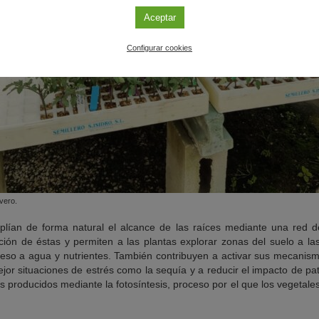
Aceptar
Configurar cookies
vero.
lían de forma natural el alcance de las raíces mediante una red 
ión de éstas y permiten a las plantas explorar zonas del suelo a la
 acceso a agua y nutrientes. También contribuyen a activar sus mecanism
ejor situaciones de estrés como la sequía y a reducir el impacto de p
 producidos mediante la fotosíntesis, proceso por el que los vegetales