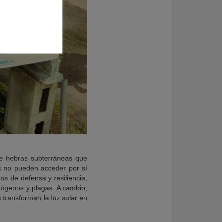
de hebras subterráneas que
s no pueden acceder por sí
os de defensa y resiliencia,
atógenos y plagas. A cambio,
 transforman la luz solar en